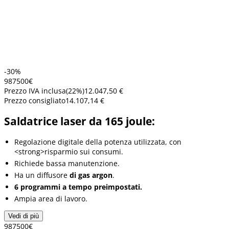
-30%
9875
00
€
Prezzo IVA inclusa
(
22
%)
12.047,50 €
Prezzo consigliato
14.107,14 €
Saldatrice laser da 165 joule:
Regolazione digitale della potenza utilizzata, con
<strong>risparmio sui consumi.
Richiede bassa manutenzione.
Ha un diffusore
di gas argon
.
6 programmi a tempo preimpostati.
Ampia area di lavoro.
Vedi di più
9875
00
€