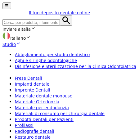
☰
Il tuo deposito dentale online
Inviare a
Italia
Italiano
Studio
Abbigliamento per studio dentistico
Aghi e siringhe odontologiche
Disinfezione e Sterilizzazzione per la Clinica Odontoiatrica
Frese Dentali
Impianti dentale
Impronte Dentali
Materiale dentale monouso
Materiale Ortodonzia
Materiale per endodonzia
Materiali di consumo per chirurgia dentale
Prodotti Dentali per Pazienti
Profilassi
Radiografie dentali
Restauro dentale