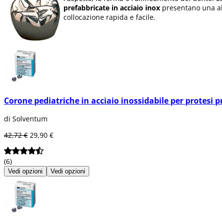
prefabbricate in acciaio inox
presentano una alte
collocazione rapida e facile.
Corone pediatriche in acciaio inossidabile per protesi pr
di Solventum
42,72 €
29,90 €
(6)
Vedi opzioni
Vedi opzioni