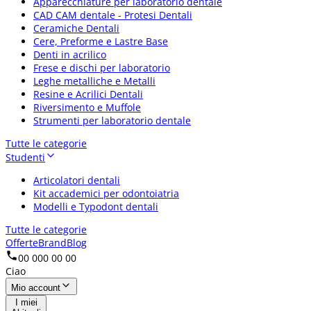
Apparecchiature per laboratorio dentale
CAD CAM dentale - Protesi Dentali
Ceramiche Dentali
Cere, Preforme e Lastre Base
Denti in acrilico
Frese e dischi per laboratorio
Leghe metalliche e Metalli
Resine e Acrilici Dentali
Riversimento e Muffole
Strumenti per laboratorio dentale
Tutte le categorie
Studenti
Articolatori dentali
Kit accademici per odontoiatria
Modelli e Typodont dentali
Tutte le categorie
Offerte
Brand
Blog
00 000 00 00
Ciao
Mio account
I miei