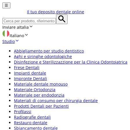
☰
Il tuo deposito dentale online
Inviare a
Italia
Italiano
Studio
Abbigliamento per studio dentistico
Aghi e siringhe odontologiche
Disinfezione e Sterilizzazzione per la Clinica Odontoiatrica
Frese Dentali
Impianti dentale
Impronte Dentali
Materiale dentale monouso
Materiale Ortodonzia
Materiale per endodonzia
Materiali di consumo per chirurgia dentale
Prodotti Dentali per Pazienti
Profilassi
Radiografie dentali
Restauro dentale
Sbiancamento dentale