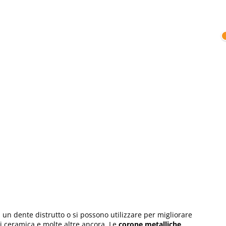
i un dente distrutto o si possono utilizzare per migliorare
di ceramica e molte altre ancora. Le
corone metalliche