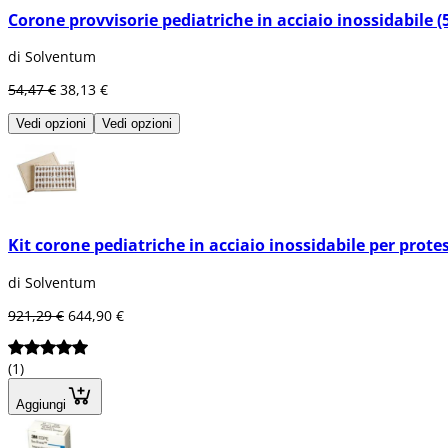
Corone provvisorie pediatriche in acciaio inossidabile (5
di Solventum
54,47 €
38,13 €
Vedi opzioni
Vedi opzioni
Kit corone pediatriche in acciaio inossidabile per protes
di Solventum
921,29 €
644,90 €
(1)
Aggiungi