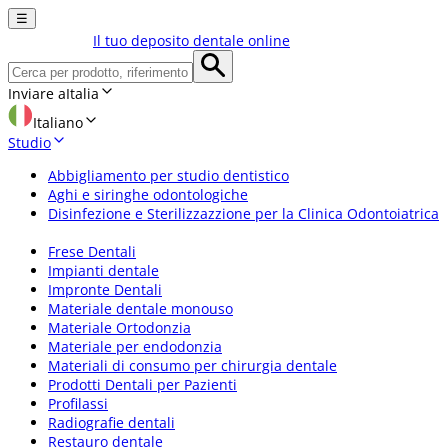
☰
Il tuo deposito dentale online
Inviare a
Italia
Italiano
Studio
Abbigliamento per studio dentistico
Aghi e siringhe odontologiche
Disinfezione e Sterilizzazzione per la Clinica Odontoiatrica
Frese Dentali
Impianti dentale
Impronte Dentali
Materiale dentale monouso
Materiale Ortodonzia
Materiale per endodonzia
Materiali di consumo per chirurgia dentale
Prodotti Dentali per Pazienti
Profilassi
Radiografie dentali
Restauro dentale