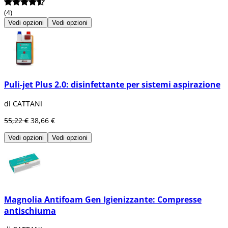
(4)
Vedi opzioni
Vedi opzioni
Puli-jet Plus 2.0: disinfettante per sistemi aspirazione
di CATTANI
55,22 €
38,66 €
Vedi opzioni
Vedi opzioni
Magnolia Antifoam Gen Igienizzante: Compresse
antischiuma