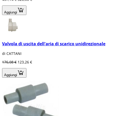
Aggiungi
Valvola di uscita dell'aria di scarico unidirezionale
di CATTANI
176,08 €
123,26 €
Aggiungi