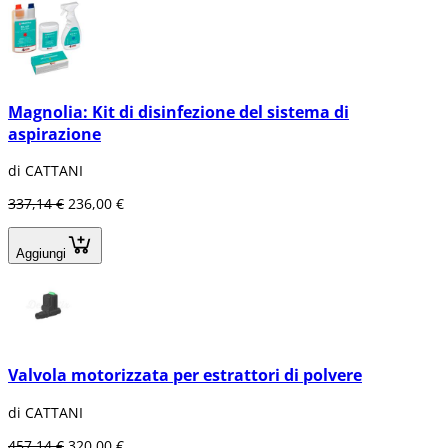
Magnolia: Kit di disinfezione del sistema di
aspirazione
di CATTANI
337,14 €
236,00 €
Aggiungi
Valvola motorizzata per estrattori di polvere
di CATTANI
457,14 €
320,00 €