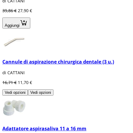
di CATTANI
39,86 €
27,90 €
Aggiungi
Cannule di aspirazione chirurgica dentale (3 u.)
di CATTANI
16,71 €
11,70 €
Vedi opzioni
Vedi opzioni
Adattatore aspirasaliva 11 a 16 mm