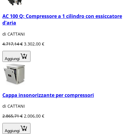
AC 100 Q: Compressore a 1 cilindro con essiccatore
d'aria
di CATTANI
4.717,14 €
3.302,00 €
Aggiungi
Cappa insonorizzante per compressori
di CATTANI
2.865,71 €
2.006,00 €
Aggiungi