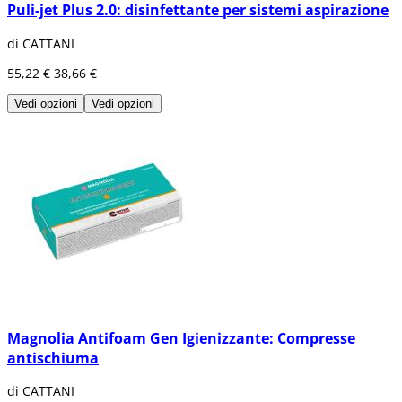
Puli-jet Plus 2.0: disinfettante per sistemi aspirazione
di CATTANI
55,22 €
38,66 €
Vedi opzioni
Vedi opzioni
Magnolia Antifoam Gen Igienizzante: Compresse
antischiuma
di CATTANI