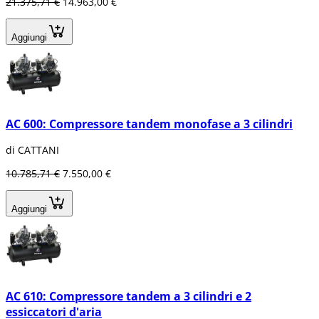
21.375,71 €
14.963,00 €
Aggiungi
AC 600: Compressore tandem monofase a 3 cilindri
di CATTANI
10.785,71 €
7.550,00 €
Aggiungi
AC 610: Compressore tandem a 3 cilindri e 2
essiccatori d'aria