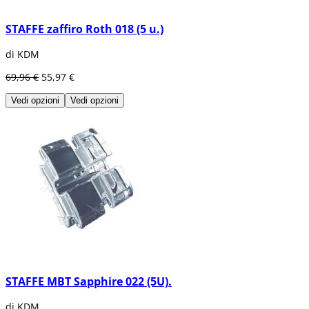
STAFFE zaffiro Roth 018 (5 u.)
di KDM
69,96 €
55,97 €
Vedi opzioni
Vedi opzioni
STAFFE MBT Sapphire 022 (5U).
di KDM