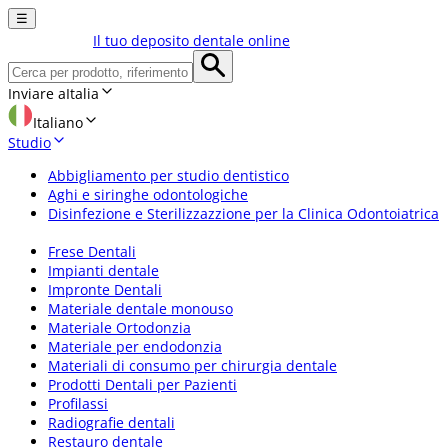
☰
Il tuo deposito dentale online
Inviare a
Italia
Italiano
Studio
Abbigliamento per studio dentistico
Aghi e siringhe odontologiche
Disinfezione e Sterilizzazzione per la Clinica Odontoiatrica
Frese Dentali
Impianti dentale
Impronte Dentali
Materiale dentale monouso
Materiale Ortodonzia
Materiale per endodonzia
Materiali di consumo per chirurgia dentale
Prodotti Dentali per Pazienti
Profilassi
Radiografie dentali
Restauro dentale