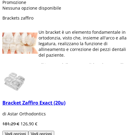
Promozione
Nessuna opzione disponibile
Brackets zaffiro
Un bracket è un elemento fondamentale in
ortodonzia, visto che, insieme all'arco e alla
legatura, realizzano la funzione di
allineamento e correzione dei pezzi dentali
del paziente.
All'interno della gamma di brackets, quelli
fabbricati in
zafiromonocristallino
sono i più
richiesti tra i pazienti visto che sono quelli
di
miglior livello estetico sul mercato
, e
non
assorbono macchie
con tanta facilità come i
ceramici.
Bracket Zaffiro Exact (20u)
In Dentaltix ti offriamo una grande varietà di
brackets di zaffiro, oltre ai
kit boccali
di Astar Orthodontics
completi
.
181,29 €
126,90 €
Vedi opzioni
Vedi opzioni