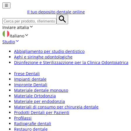
☰
Il tuo deposito dentale online
Inviare a
Italia
Italiano
Studio
Abbigliamento per studio dentistico
Aghi e siringhe odontologiche
Disinfezione e Sterilizzazzione per la Clinica Odontoiatrica
Frese Dentali
Impianti dentale
Impronte Dentali
Materiale dentale monouso
Materiale Ortodonzia
Materiale per endodonzia
Materiali di consumo per chirurgia dentale
Prodotti Dentali per Pazienti
Profilassi
Radiografie dentali
Restauro dentale