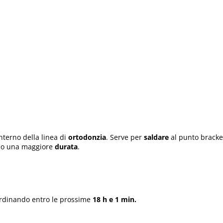
interno della linea di
ortodonzia
. Serve per
saldare
al punto brack
do una maggiore
durata
.
rdinando entro le prossime
18 h e 1 min.