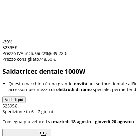
-30%
523
95
€
Prezzo IVA inclusa
(
22
%)
639,22 €
Prezzo consigliato
748,50 €
Saldatricec dentale 1000W
Questa macchina è una grande
novità
nel settore dentale all'
accessori per mezzo di
elettrodi di rame
speciale, permetten
Vedi di più
523
95
€
Spedizione in 6 - 7 giorni.
Consegna più veloce
tra martedì 18 agosto - giovedì 20 agosto
o