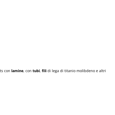
ets con
lamine
, con
tubi
,
fili
di lega di titanio molibdeno e altri