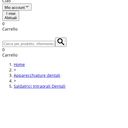
Ciao
Mio account
I miei
Abituali
0
Carrello
0
Carrello
Home
>
Apparecchiature dentali
>
Saldatrici Intraorali Dentali