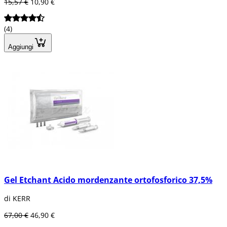
15,57 €
10,90 €
(4)
Aggiungi
Gel Etchant Acido mordenzante ortofosforico 37,5%
di KERR
67,00 €
46,90 €