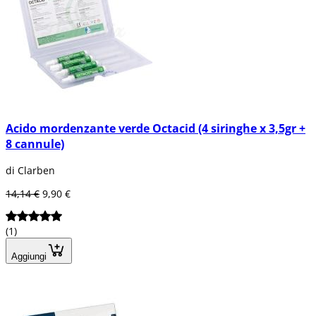
Acido mordenzante verde Octacid (4 siringhe x 3,5gr +
8 cannule)
di Clarben
14,14 €
9,90 €
(1)
Aggiungi