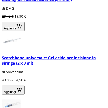
di DMG
28,43 €
19,90 €
Aggiungi
Scotchbond universale: Gel acido per incisione in
siringa (2 x 3 ml)
di Solventum
49,86 €
34,90 €
Aggiungi