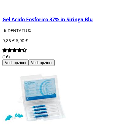
Gel Acido Fosforico 37% in Siringa Blu
di DENTAFLUX
9,86 €
6,90 €
(16)
Vedi opzioni
Vedi opzioni