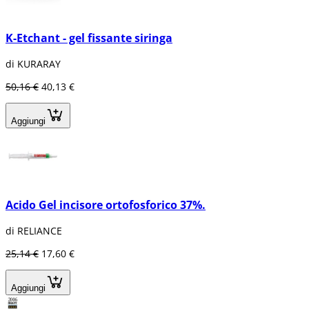
K-Etchant - gel fissante siringa
di KURARAY
50,16 €
40,13 €
Aggiungi
Acido Gel incisore ortofosforico 37%.
di RELIANCE
25,14 €
17,60 €
Aggiungi