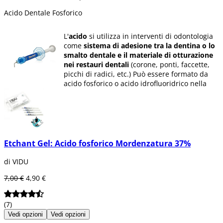
Acido Dentale Fosforico
L'
acido
si utilizza in interventi di odontologia
come
sistema di adesione tra la dentina o lo
smalto dentale e il materiale di otturazione
nei restauri dentali
(corone, ponti, faccette,
picchi di radici, etc.) Può essere formato da
acido fosforico o acido idrofluoridrico nella
maggior parte.
In Dentaltix ti offriamo una grande varietà di
acidi adesivi in pacchetti di diverse unità e in
flaconi di diverse quantità.
Etchant Gel: Acido fosforico Mordenzatura 37%
di VIDU
7,00 €
4,90 €
(7)
Vedi opzioni
Vedi opzioni