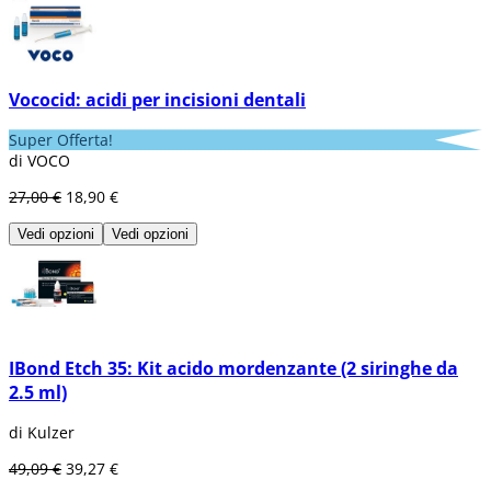
Vococid: acidi per incisioni dentali
Super Offerta!
di VOCO
27,00 €
18,90 €
Vedi opzioni
Vedi opzioni
IBond Etch 35: Kit acido mordenzante (2 siringhe da
2.5 ml)
di Kulzer
49,09 €
39,27 €