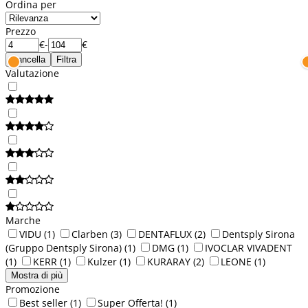
Ordina per
Prezzo
€
-
€
Cancella
Filtra
Valutazione
Marche
VIDU
(1)
Clarben
(3)
DENTAFLUX
(2)
Dentsply Sirona
(Gruppo Dentsply Sirona)
(1)
DMG
(1)
IVOCLAR VIVADENT
(1)
KERR
(1)
Kulzer
(1)
KURARAY
(2)
LEONE
(1)
Mostra di più
Promozione
Best seller
(1)
Super Offerta!
(1)