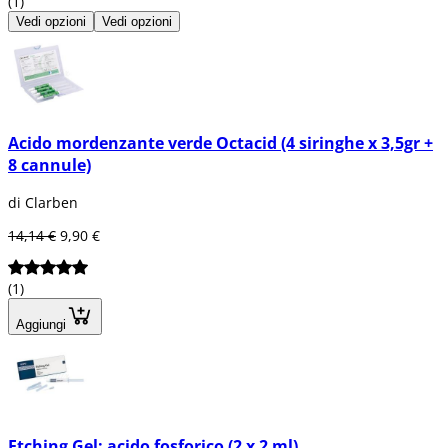
(1)
Vedi opzioni
Vedi opzioni
Acido mordenzante verde Octacid (4 siringhe x 3,5gr +
8 cannule)
di Clarben
14,14 €
9,90 €
(1)
Aggiungi
Etching Gel: acido fosforico (2 x 2 ml)