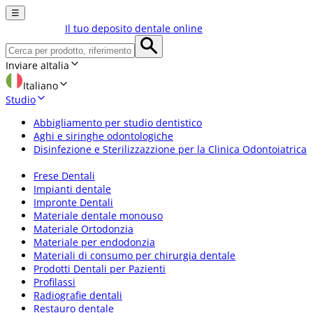
☰
Il tuo deposito dentale online
Inviare a
Italia
Italiano
Studio
Abbigliamento per studio dentistico
Aghi e siringhe odontologiche
Disinfezione e Sterilizzazzione per la Clinica Odontoiatrica
Frese Dentali
Impianti dentale
Impronte Dentali
Materiale dentale monouso
Materiale Ortodonzia
Materiale per endodonzia
Materiali di consumo per chirurgia dentale
Prodotti Dentali per Pazienti
Profilassi
Radiografie dentali
Restauro dentale