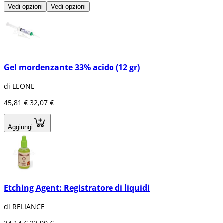
Vedi opzioni
Vedi opzioni
Gel mordenzante 33% acido (12 gr)
di LEONE
45,81 €
32,07 €
Aggiungi
Etching Agent: Registratore di liquidi
di RELIANCE
34,14 €
23,90 €