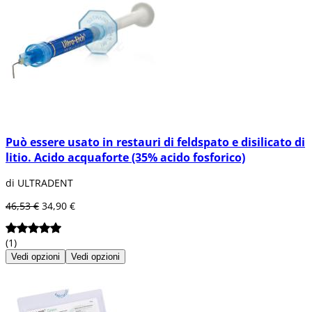
Può essere usato in restauri di feldspato e disilicato di
litio. Acido acquaforte (35% acido fosforico)
di ULTRADENT
46,53 €
34,90 €
(1)
Vedi opzioni
Vedi opzioni