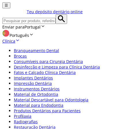
☰
Teu depósito dentário online
Enviar para
Portugal
Português
Clínica
Branqueamento Dental
Brocas
Consumíveis para Cirurgia Dentária
Desinfecção e Limpeza para Clínica Dentária
Fatos e Calçado Clínica Dentária
Implantes Dentários
Impressão Dentária
Instrumentos Dentários
Material de Ortodontia
Material Descartável para Odontologia
Material para Endodontia
Produtos Dentários para Pacientes
Profilaxia
Radiografias
Restauração Dentária