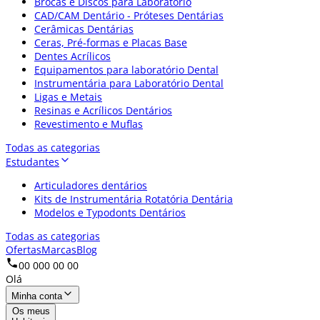
Brocas e Discos para Laboratório
CAD/CAM Dentário - Próteses Dentárias
Cerâmicas Dentárias
Ceras, Pré-formas e Placas Base
Dentes Acrílicos
Equipamentos para laboratório Dental
Instrumentária para Laboratório Dental
Ligas e Metais
Resinas e Acrílicos Dentários
Revestimento e Muflas
Todas as categorias
Estudantes
Articuladores dentários
Kits de Instrumentária Rotatória Dentária
Modelos e Typodonts Dentários
Todas as categorias
Ofertas
Marcas
Blog
00 000 00 00
Olá
Minha conta
Os meus