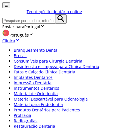
☰
Teu depósito dentário online
Enviar para
Portugal
Português
Clínica
Branqueamento Dental
Brocas
Consumíveis para Cirurgia Dentária
Desinfecção e Limpeza para Clínica Dentária
Fatos e Calçado Clínica Dentária
Implantes Dentários
Impressão Dentária
Instrumentos Dentários
Material de Ortodontia
Material Descartável para Odontologia
Material para Endodontia
Produtos Dentários para Pacientes
Profilaxia
Radiografias
Restauração Dentária