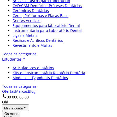
Brocas e Discos para Laboratório
CAD/CAM Dentário - Próteses Dentárias
Cerâmicas Dentárias
Ceras, Pré-formas e Placas Base
Dentes Acrílicos
Equipamentos para laboratório Dental
Instrumentária para Laboratório Dental
Ligas e Metais
Resinas e Acrílicos Dentários
Revestimento e Muflas
Todas as categorias
Estudantes
Articuladores dentários
Kits de Instrumentária Rotatória Dentária
Modelos e Typodonts Dentários
Todas as categorias
Ofertas
Marcas
Blog
00 000 00 00
Olá
Minha conta
Os meus