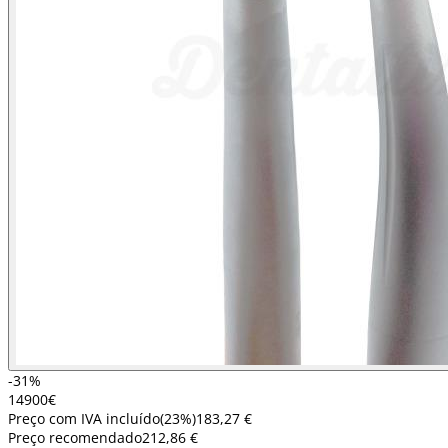
-31%
149
00
€
Preço com IVA incluído
(
23
%)
183,27 €
Preço recomendado
212,86 €