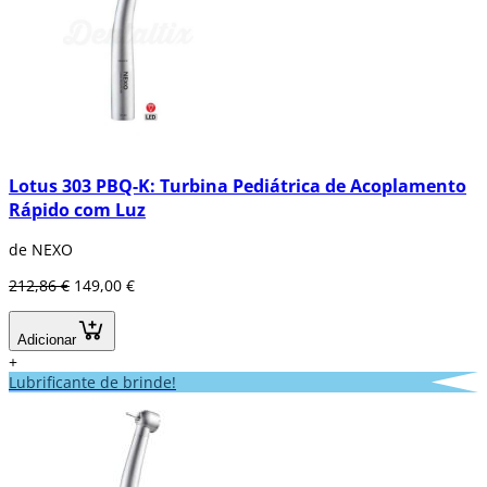
Lotus 303 PBQ-K: Turbina Pediátrica de Acoplamento
Rápido com Luz
de NEXO
212,86 €
149,00 €
Adicionar
+
Lubrificante de brinde!