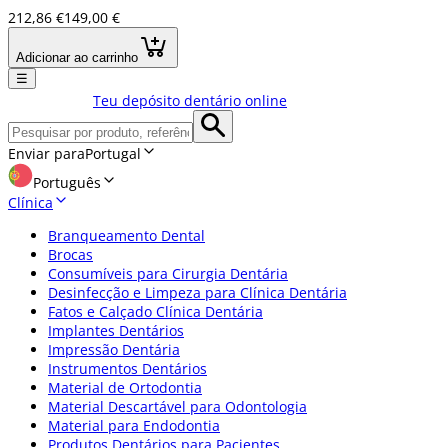
212,86 €
149,00 €
Adicionar ao carrinho
☰
Teu depósito dentário online
Enviar para
Portugal
Português
Clínica
Branqueamento Dental
Brocas
Consumíveis para Cirurgia Dentária
Desinfecção e Limpeza para Clínica Dentária
Fatos e Calçado Clínica Dentária
Implantes Dentários
Impressão Dentária
Instrumentos Dentários
Material de Ortodontia
Material Descartável para Odontologia
Material para Endodontia
Produtos Dentários para Pacientes