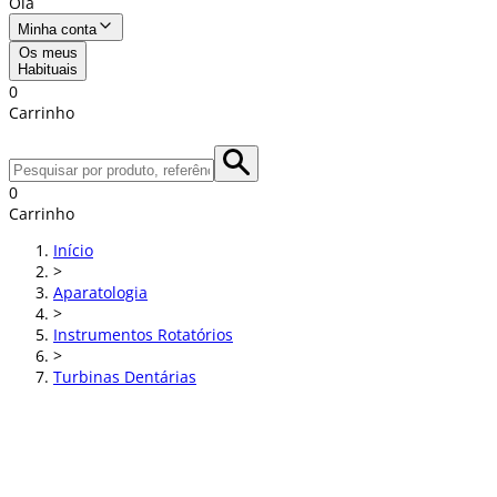
Olá
Minha conta
Os meus
Habituais
0
Carrinho
0
Carrinho
Início
>
Aparatologia
>
Instrumentos Rotatórios
>
Turbinas Dentárias