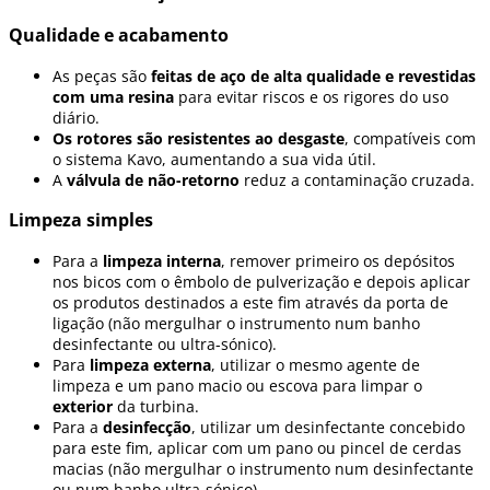
Qualidade e acabamento
As peças são
feitas de aço de alta qualidade e revestidas
com uma resina
para evitar riscos e os rigores do uso
diário.
Os rotores são resistentes ao desgaste
, compatíveis com
o sistema Kavo, aumentando a sua vida útil.
A
válvula de não-retorno
reduz a contaminação cruzada.
Limpeza simples
Para a
limpeza interna
, remover primeiro os depósitos
nos bicos com o êmbolo de pulverização e depois aplicar
os produtos destinados a este fim através da porta de
ligação (não mergulhar o instrumento num banho
desinfectante ou ultra-sónico).
Para
limpeza externa
, utilizar o mesmo agente de
limpeza e um pano macio ou escova para limpar o
exterior
da turbina.
Para a
desinfecção
, utilizar um desinfectante concebido
para este fim, aplicar com um pano ou pincel de cerdas
macias (não mergulhar o instrumento num desinfectante
ou num banho ultra-sónico).