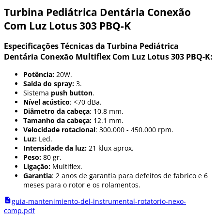
Turbina Pediátrica Dentária Conexão
Com Luz Lotus 303 PBQ-K
Especificações Técnicas da Turbina Pediátrica
Dentária Conexão Multiflex Com Luz Lotus 303 PBQ-K:
Potência:
20W.
Saída do spray:
3.
Sistema
push button
.
Nível acústico
: <70 dBa.
Diâmetro da cabeça
: 10.8 mm.
Tamanho da cabeça:
12.1 mm.
Velocidade rotacional
: 300.000 - 450.000 rpm.
Luz:
Led.
Intensidade da luz:
21 klux aprox.
Peso:
80 gr.
Ligação:
Multiflex.
Garantia
: 2 anos de garantia para defeitos de fabrico e 6
meses para o rotor e os rolamentos.
guia-mantenimiento-del-instrumental-rotatorio-nexo-
comp.pdf