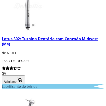
Lotus 302: Turbina Dentária com Conexão Midwest
(M4)
de NEXO
155,71 €
109,00 €
(9)
Adicionar
Lubrificante de brinde!