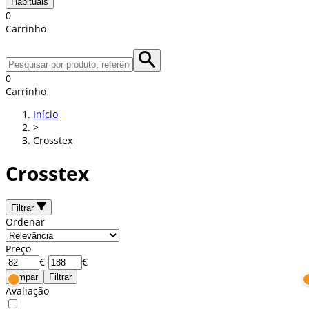
Habituais
0
Carrinho
0
Carrinho
Início
>
Crosstex
Crosstex
Filtrar
Ordenar
Preço
€
-
€
Limpar
Filtrar
Avaliação