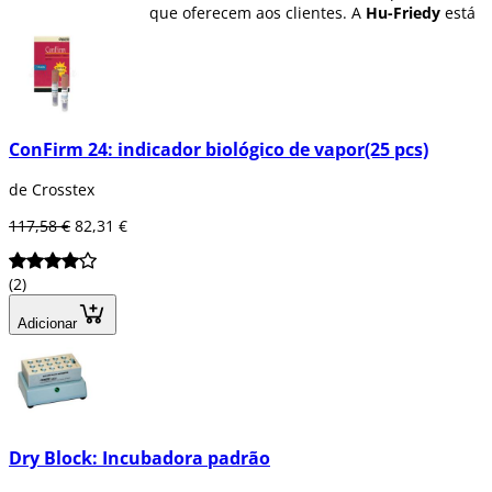
que oferecem aos clientes. A
Hu-Friedy
está
concentrada em fornecer produtos da mais
alta qualidade, serviço e experiência
comunitária na indústria dentária, a fim de
ajudar os profissionais de medicina dentária
a terem o seu melhor desempenho.
ConFirm 24: indicador biológico de vapor(25 pcs)
Oferece
mais de 10.000 produtos
no seu
catálogo vendido em mais de 100 países em
de Crosstex
todo o mundo. A sua grande equipa
assegura que o desenvolvimento de
117,58 €
82,31 €
produtos é de alta qualidade e satisfaz as
expectativas tanto dos profissionais como
dos pacientes.
(2)
Crosstex
oferece agora também uma linha
Adicionar
de material cirúrgico descartável de alta
qualidade, tal como linhas de irrigação,
compatível com a maioria dos motores de
implantes, dimensionadores, cortinas
estéreis, e material cirúrgico em geral, bem
como material descartável: babetes,
Dry Block: Incubadora padrão
ejectores, máscaras e muito mais que pode
encontrar em Dentaltix.