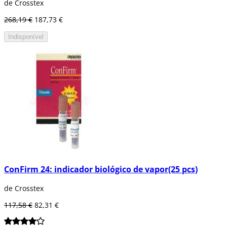
de Crosstex
268,19 €
187,73 €
Indisponível
ConFirm 24: indicador biológico de vapor(25 pcs)
de Crosstex
117,58 €
82,31 €