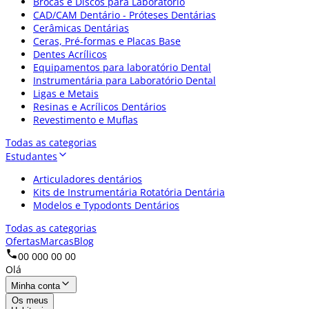
Brocas e Discos para Laboratório
CAD/CAM Dentário - Próteses Dentárias
Cerâmicas Dentárias
Ceras, Pré-formas e Placas Base
Dentes Acrílicos
Equipamentos para laboratório Dental
Instrumentária para Laboratório Dental
Ligas e Metais
Resinas e Acrílicos Dentários
Revestimento e Muflas
Todas as categorias
Estudantes
Articuladores dentários
Kits de Instrumentária Rotatória Dentária
Modelos e Typodonts Dentários
Todas as categorias
Ofertas
Marcas
Blog
00 000 00 00
Olá
Minha conta
Os meus