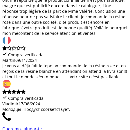
ont me reponde que le produit commande n'est plus fabrique,
malgre que est publicité encore dans le catalogue,. Une
réponse trop légère de la part de Mme Valérie. Conclusion une
réponse pour ne pas satisfaire le client. Je commande la résine
rose dans une outre société, dite produit est encore en
fabrique. ( votre produit est de bonne qualité). Voilà le pourquoi
mon mécontent de le service atencion et ventes.
Compra verificada
Martin
09/11/2024
Je vous ai déjà fait le topo on commande de la résine rose et on
reçois de la résine blanche en attendant on attend la livraison!!!
et tout le monde s 'en moque ....... votre site n 'est pas fiable
Compra verificada
Vladimir
17/08/2024
Молодцы .Продукт соответствует.
Queremos ajudar-te