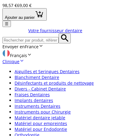
98,57 €
69,00 €
Ajouter au panier
☰
Votre fournisseur dentaire
Envoyer en
France
Français
Clinique
Aiguilles et Seringues Dentaires
Blanchiment Dentaire
Désinfectants et produits de nettoyage
Divers - Cabinet Dentaire
Fraises Dentaires
Implants dentaires
Instruments Dentaires
Instruments pour Chirurgie
Matériel dentaire jetable
Matériel pour empreintes
Matériel pour Endodontie
Orthodontie