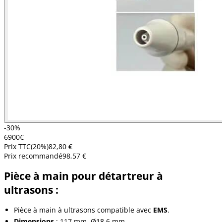
-30%
69
00
€
Prix TTC
(
20
%)
82,80 €
Prix recommandé
98,57 €
Pièce à main pour détartreur à
ultrasons :
Pièce à main à ultrasons compatible avec
EMS
.
Dimensions
: 117 mm, Ø18,6 mm.