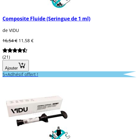
Composite Fluide (Seringue de 1 ml)
de VIDU
16,54 €
11,58 €
(21)
Ajouter
5+Adhésif offert !