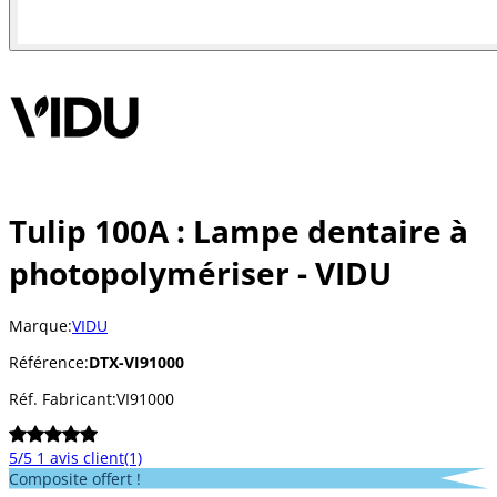
Tulip 100A : Lampe dentaire à
photopolymériser - VIDU
Marque:
VIDU
Référence:
DTX-VI91000
Réf. Fabricant:
VI91000
5/5
1 avis client
(1)
Composite offert !