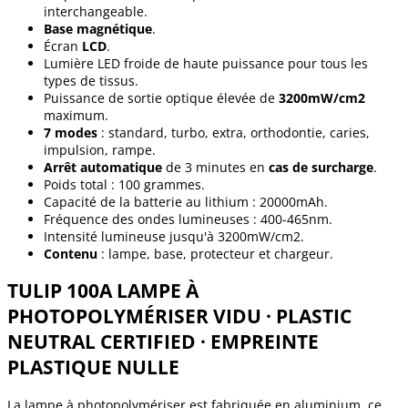
interchangeable.
Base magnétique
.
Écran
LCD
.
Lumière LED froide de haute puissance pour tous les
types de tissus.
Puissance de sortie optique élevée de
3200mW/cm2
maximum.
7 modes
: standard, turbo, extra, orthodontie, caries,
impulsion, rampe.
Arrêt automatique
de 3 minutes en
cas de surcharge
.
Poids total : 100 grammes.
Capacité de la batterie au lithium : 20000mAh.
Fréquence des ondes lumineuses : 400-465nm.
Intensité lumineuse jusqu'à 3200mW/cm2.
Contenu
: lampe, base, protecteur et chargeur.
TULIP 100A LAMPE À
PHOTOPOLYMÉRISER VIDU · PLASTIC
NEUTRAL CERTIFIED · EMPREINTE
PLASTIQUE NULLE
La lampe à photopolymériser est fabriquée en aluminium, ce