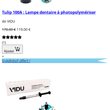
Tulip 100A : Lampe dentaire à photopolymériser
de VIDU
170,00 €
119,00 €
(1)
Ajouter
+
5+Adhésif offert !