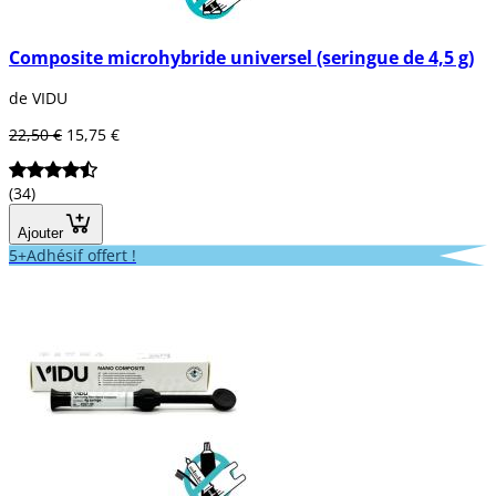
Composite microhybride universel (seringue de 4,5 g)
de VIDU
22,50 €
15,75 €
(34)
Ajouter
5+Adhésif offert !