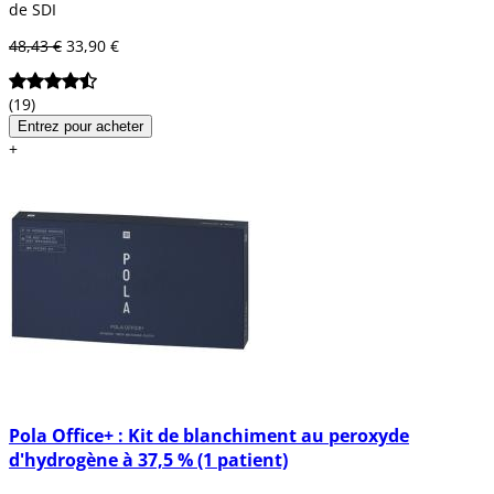
de SDI
48,43 €
33,90 €
(19)
Entrez pour acheter
+
Pola Office+ : Kit de blanchiment au peroxyde
d'hydrogène à 37,5 % (1 patient)