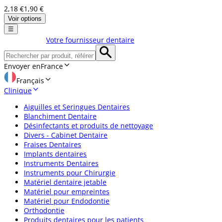
2,18 €
1,90 €
Voir options
☰
Votre fournisseur dentaire
Envoyer en
France
Français
Clinique
Aiguilles et Seringues Dentaires
Blanchiment Dentaire
Désinfectants et produits de nettoyage
Divers - Cabinet Dentaire
Fraises Dentaires
Implants dentaires
Instruments Dentaires
Instruments pour Chirurgie
Matériel dentaire jetable
Matériel pour empreintes
Matériel pour Endodontie
Orthodontie
Produits dentaires pour les patients