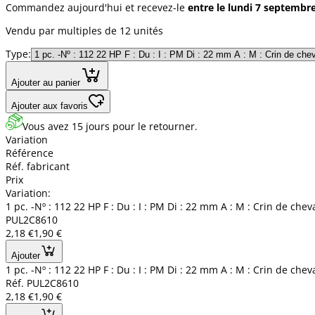
Commandez aujourd'hui et recevez-le
entre le lundi 7 septembr
Vendu par multiples de 12 unités
Type:
Ajouter au panier
Ajouter aux favoris
Vous avez 15 jours pour le retourner.
Variation
Référence
Réf. fabricant
Prix
Variation:
1 pc. -Nº : 112 22 HP F : Du : I : PM Di : 22 mm A : M : Crin de chev
PUL2C8610
2,18 €
1,90 €
Ajouter
1 pc. -Nº : 112 22 HP F : Du : I : PM Di : 22 mm A : M : Crin de chev
Réf. PUL2C8610
2,18 €
1,90 €