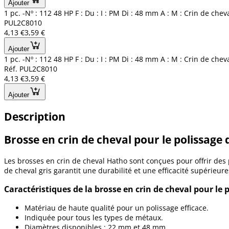
Ajouter
1 pc. -Nº : 112 48 HP F : Du : I : PM Di : 48 mm A : M : Crin de chev
PUL2C8010
4,13 €
3,59 €
Ajouter
1 pc. -Nº : 112 48 HP F : Du : I : PM Di : 48 mm A : M : Crin de chev
Réf. PUL2C8010
4,13 €
3,59 €
Ajouter
Description
Brosse en crin de cheval pour le polissage
Les brosses en crin de cheval Hatho sont conçues pour offrir des
de cheval gris garantit une durabilité et une efficacité supérieur
Caractéristiques de la brosse en crin de cheval pour le 
Matériau de haute qualité pour un polissage efficace.
Indiquée pour tous les types de métaux.
Diamètres disponibles : 22 mm et 48 mm.