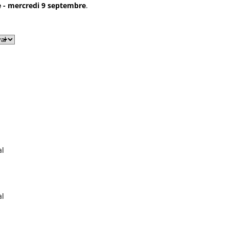
e - mercredi 9 septembre
.
al
al