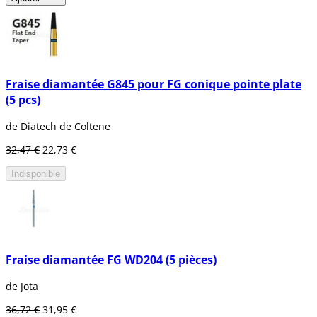
Fraise diamantée G845 pour FG conique pointe plate
(5 pcs)
de Diatech de Coltene
32,47 €
22,73 €
Indisponible
Fraise diamantée FG WD204 (5 pièces)
de Jota
36,72 €
31,95 €