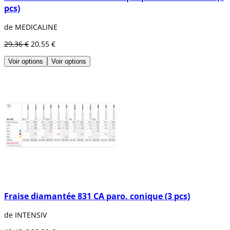
pcs)
de MEDICALINE
29,36 €
20,55 €
Voir options
Voir options
Fraise diamantée 831 CA paro. conique (3 pcs)
de INTENSIV