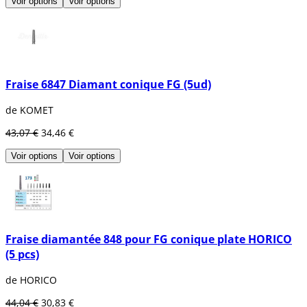
Voir options
Voir options
Fraise 6847 Diamant conique FG (5ud)
de KOMET
43,07 €
34,46 €
Voir options
Voir options
Fraise diamantée 848 pour FG conique plate HORICO
(5 pcs)
de HORICO
44,04 €
30,83 €