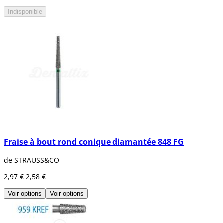
Indisponible
Fraise à bout rond conique diamantée 848 FG
de STRAUSS&CO
2,97 €
2,58 €
Voir options
Voir options