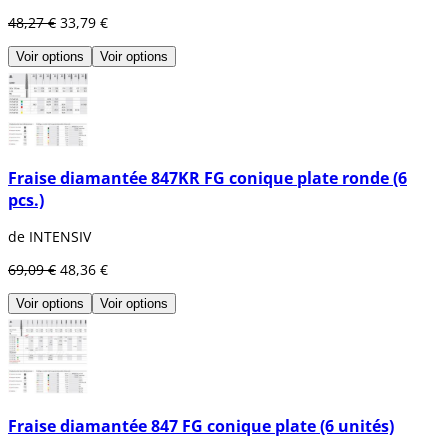
48,27 €
33,79 €
Voir options
Voir options
Fraise diamantée 847KR FG conique plate ronde (6
pcs.)
de INTENSIV
69,09 €
48,36 €
Voir options
Voir options
Fraise diamantée 847 FG conique plate (6 unités)