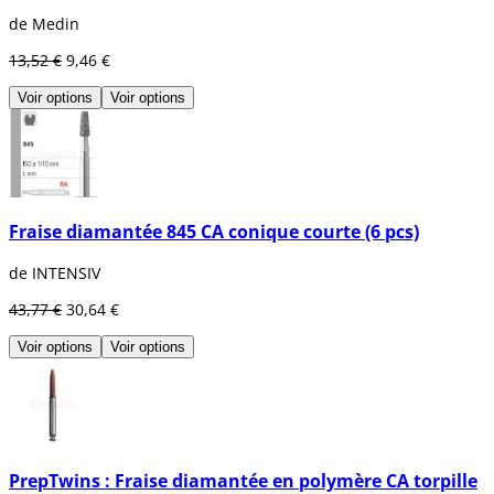
de Medin
13,52 €
9,46 €
Voir options
Voir options
Fraise diamantée 845 CA conique courte (6 pcs)
de INTENSIV
43,77 €
30,64 €
Voir options
Voir options
PrepTwins : Fraise diamantée en polymère CA torpille