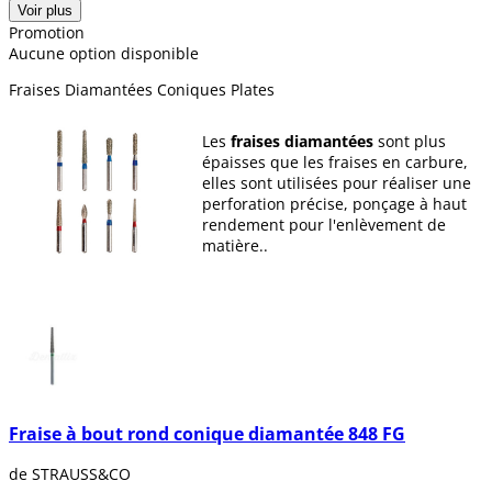
Voir plus
Promotion
Aucune option disponible
Fraises Diamantées Coniques Plates
Les
fraises diamantées
sont plus
épaisses que les fraises en carbure,
elles sont utilisées pour réaliser une
perforation précise, ponçage à haut
rendement pour l'enlèvement de
matière..
Ces fraises disposent d'une
norme
ISO
, ce qui nous permet de
sélectionner la fraise que nous
souhaitons. Elles possèdent un
code
couleur
pour nous aider à savoir quel
type de rugosité ou de taille nous
cherchons.
Fraise à bout rond conique diamantée 848 FG
Chez Dentaltix, nous vous proposons
une grande variété de fraises
de STRAUSS&CO
diamantées : fraises en forme de