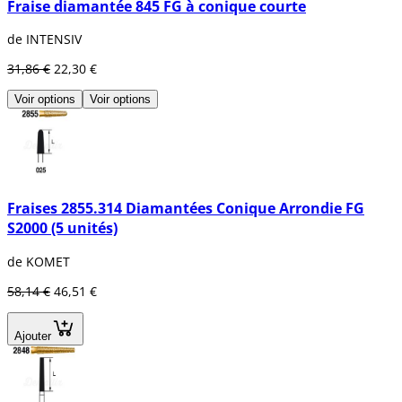
Fraise diamantée 845 FG à conique courte
de INTENSIV
31,86 €
22,30 €
Voir options
Voir options
Fraises 2855.314 Diamantées Conique Arrondie FG
S2000 (5 unités)
de KOMET
58,14 €
46,51 €
Ajouter