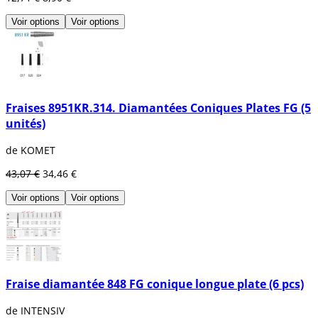
Voir options
Voir options
Fraises 8951KR.314. Diamantées Coniques Plates FG (5
unités)
de KOMET
43,07 €
34,46 €
Voir options
Voir options
Fraise diamantée 848 FG conique longue plate (6 pcs)
de INTENSIV