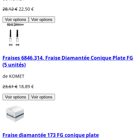
28,12 €
22,50 €
Voir options
Voir options
Fraises 6846.314. Fraise Diamantée Conique Plate FG
(5 unités)
de KOMET
23,61 €
18,89 €
Voir options
Voir options
Fraise diamantée 173 FG conique plate