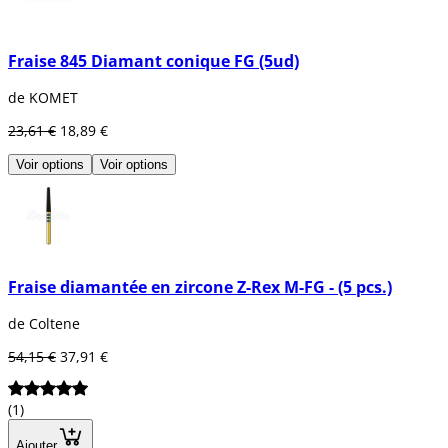
Fraise 845 Diamant conique FG (5ud)
de KOMET
23,61 €
18,89 €
Voir options
Voir options
Fraise diamantée en zircone Z-Rex M-FG - (5 pcs.)
de Coltene
54,15 €
37,91 €
(1)
Ajouter