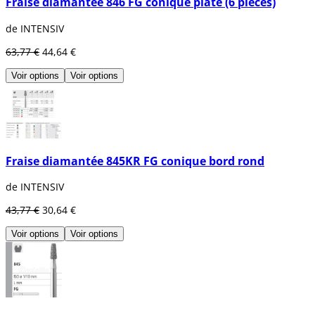
Fraise diamantée 846 FG conique plate (6 pièces)
de INTENSIV
63,77 €
44,64 €
Voir options
Voir options
Fraise diamantée 845KR FG conique bord rond
de INTENSIV
43,77 €
30,64 €
Voir options
Voir options