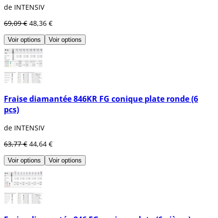
de INTENSIV
69,09 €
48,36 €
Voir options
Voir options
Fraise diamantée 846KR FG conique plate ronde (6
pcs)
de INTENSIV
63,77 €
44,64 €
Voir options
Voir options