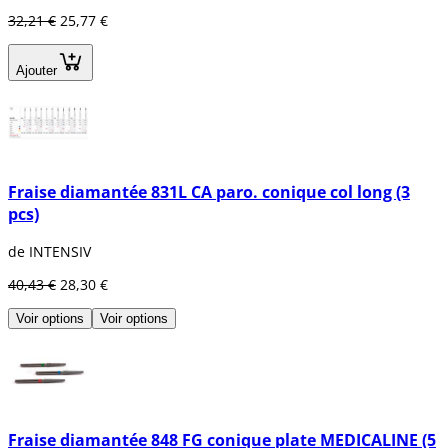
32,21 €
25,77 €
Ajouter
Fraise diamantée 831L CA paro. conique col long (3
pcs)
de INTENSIV
40,43 €
28,30 €
Voir options
Voir options
Fraise diamantée 848 FG conique plate MEDICALINE (5