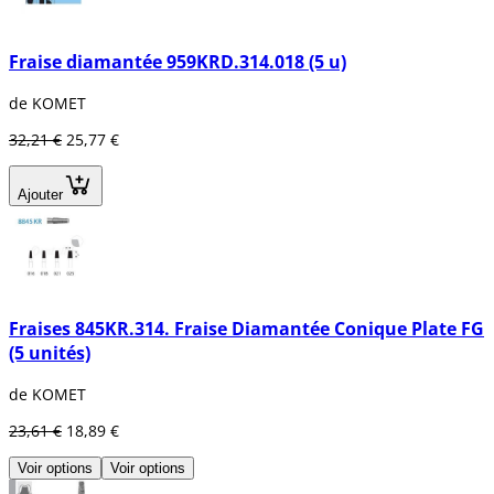
Fraise diamantée 959KRD.314.018 (5 u)
de KOMET
32,21 €
25,77 €
Ajouter
Fraises 845KR.314. Fraise Diamantée Conique Plate FG
(5 unités)
de KOMET
23,61 €
18,89 €
Voir options
Voir options