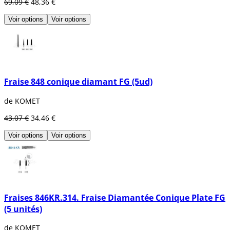
69,09 €
48,36 €
Voir options
Voir options
Fraise 848 conique diamant FG (5ud)
de KOMET
43,07 €
34,46 €
Voir options
Voir options
Fraises 846KR.314. Fraise Diamantée Conique Plate FG
(5 unités)
de KOMET