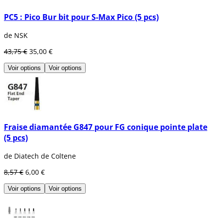
PC5 : Pico Bur bit pour S-Max Pico (5 pcs)
de NSK
43,75 €
35,00 €
Voir options
Voir options
Fraise diamantée G847 pour FG conique pointe plate
(5 pcs)
de Diatech de Coltene
8,57 €
6,00 €
Voir options
Voir options