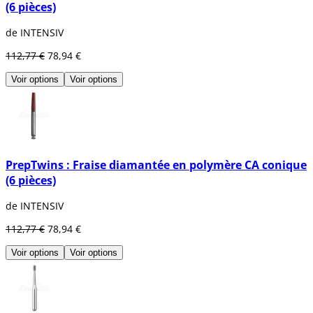
(6 pièces)
de INTENSIV
112,77 €
78,94 €
Voir options
Voir options
PrepTwins : Fraise diamantée en polymère CA conique
(6 pièces)
de INTENSIV
112,77 €
78,94 €
Voir options
Voir options