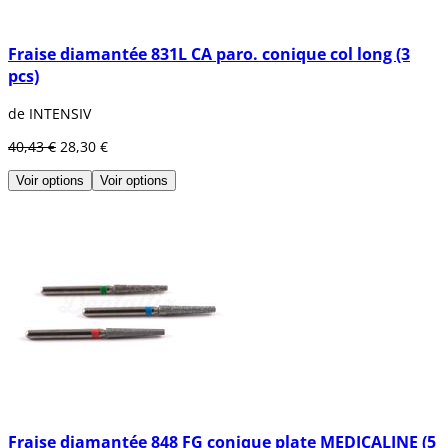
Fraise diamantée 831L CA paro. conique col long (3
pcs)
de INTENSIV
40,43 €
28,30 €
Voir options
Voir options
Fraise diamantée 848 FG conique plate MEDICALINE (5