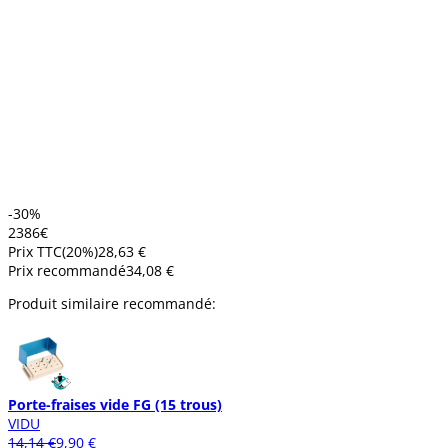
-30%
23
86
€
Prix TTC
(
20
%)
28,63 €
Prix recommandé
34,08 €
Produit similaire recommandé:
Porte-fraises vide FG (15 trous)
VIDU
14,14 €
9,90 €