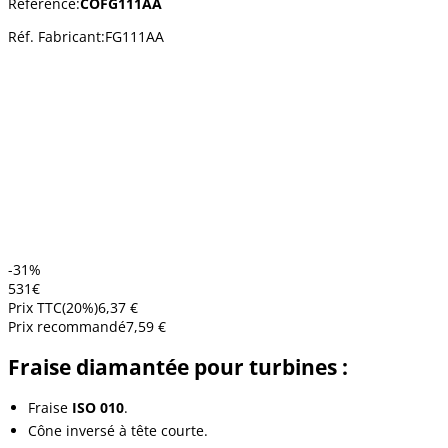
Référence:
COFG111AA
Réf. Fabricant:
FG111AA
-31%
5
31
€
Prix TTC
(
20
%)
6,37 €
Prix recommandé
7,59 €
Fraise diamantée pour turbines :
Fraise
ISO 010
.
Cône inversé à tête courte.