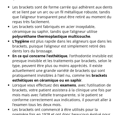
Les brackets sont de forme carrée qui adhèrent aux dents
et se lient par un arc ou un fil métallique robuste, tandis
que l’aligneur transparent peut être retiré au moment du
repas très facilement.
Les brackets sont fabriqués en acier inoxydable,
céramique ou saphir, tandis que l’aligneur utilise
polyuréthane thermoplastique multicouche
.
L’hygiène
est plus rapide dans les aligneurs que dans les
brackets, puisque l’aligneur est simplement retiré des
dents lors du brossage.
En ce qui concerne l’esthétique
, l’orthodontie invisible est
presque invisible et les traitements par brackets, selon le
type, peuvent être plus ou moins appréciés. Il existe
actuellement une grande variété de brackets qui sont
pratiquement invisibles à l’œil nu, comme les
brackets
esthétiques en céramique ou en saphir
.
Lorsque vous effectuez des
examens
, avec l’utilisation de
brackets, votre patient assistera à la clinique une fois par
mois mais avec l’attelle transparente, si le patient se
conforme correctement aux indications, il pourrait aller à
l’examen tous les deux mois.
Les brackets ont commencé à être utilisés pour la
première fois en 1928 et ont donc beaucoup évolué pour