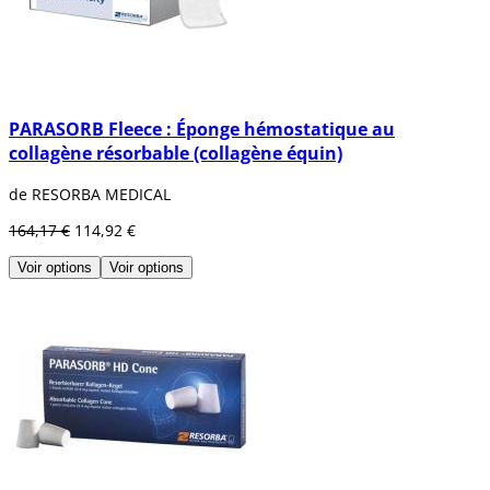
PARASORB Fleece : Éponge hémostatique au
collagène résorbable (collagène équin)
de RESORBA MEDICAL
164,17 €
114,92 €
Voir options
Voir options