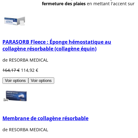
fermeture des plaies
en mettant l'accent sur
les résultats de la plus haute qualité pour
les patients.
RESORBA
dispose d'une large gamme de
produits et de matériaux, notamment des
alginates d'argent, des alginates, des
PARASORB Fleece : Éponge hémostatique au
mousses, des adhésifs pour tissus, des
collagène résorbable (collagène équin)
sutures et des agents hémostatiques. Ces
produits sont vendus sous ses propres
de RESORBA MEDICAL
marques :
ActivHeal®, LiquiBand® et
RESORBA®.
164,17 €
114,92 €
Il dispose d'un portefeuille dentaire
Voir options
Voir options
RESORBA
qui a été développé pour favoriser
les meilleurs résultats fonctionnels et
esthétiques possibles en chirurgie dentaire.
Avec une
grosse gamme de produits de
suture et de collagène pour la chirurgie
dentaire
. Les produits à base de collagène
de haute qualité constituent un matériau de
Membrane de collagène résorbable
départ idéal pour une chirurgie orale, une
chirurgie maxillo-faciale et une
de RESORBA MEDICAL
implantologie réussies.