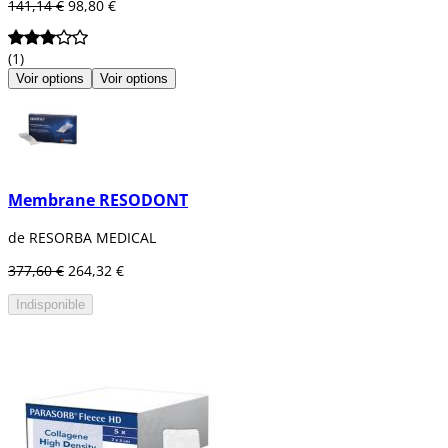
141,14 €
98,80 €
(1)
Voir options
Voir options
Membrane RESODONT
de RESORBA MEDICAL
377,60 €
264,32 €
Indisponible