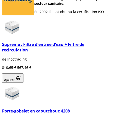
secteur sanitaire.
En 2002 ils ont obtenu la certification ISO
9001:2000, mise à jour ultérieurement par la
version
ISO 9001:2015.
Cette société est un membre de
Fenin
(Fédération espagnole des entreprises de
technologies de la santé), afin de garantir
son système de qualité.
Supreme : Filtre d'entrée d'eau + Filtre de
recirculation
Ses principaux
domaines de travail
sont :
de Incotrading
Systèmes d'aspiration et d'air
comprimé.
810,65 €
567,46 €
Radiologie.
Stérilisation, hygiène et désinfection.
Chirurgie piézoélectrique.
Ajouter
De plus,
Incotrading
représente certaines
des plus importantes
sociétés d'équipement
au monde tel que Cattani, Mectron,
Navident, Morita, Univet, Industrie, etc.
Porte-gobelet en caoutchouc 4208