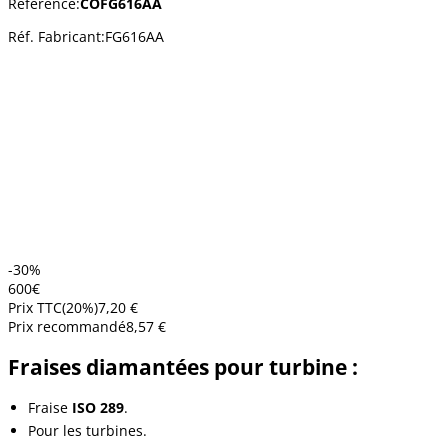
Référence:
COFG616AA
Réf. Fabricant:
FG616AA
-30%
6
00
€
Prix TTC
(
20
%)
7,20 €
Prix recommandé
8,57 €
Fraises diamantées pour turbine :
Fraise
ISO 289
.
Pour les turbines.