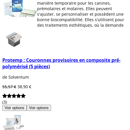
manière temporaire pour les canines,
prémolaires et molaires. Elles peuvent
s'ajuster, se personnaliser et possèdent une
bonne biocompatibilité. Elles s'utilisent pour
des traitements esthétiques, où la demande
devient de plus en plus accrue.
Sur dentaltix, vous trouverez une grande
variété de couronnes composite
photopolymérisable et kit complet de
couronnes temporaires.
Protemp : Couronnes provisoires en composite pré-
polymérisé (5 pièces)
de Solventum
55,57 €
38,90 €
(3)
Voir options
Voir options