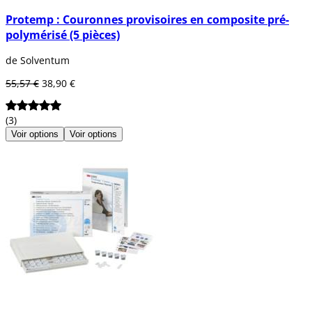
Protemp : Couronnes provisoires en composite pré-
polymérisé (5 pièces)
de Solventum
55,57 €
38,90 €
(3)
Voir options
Voir options