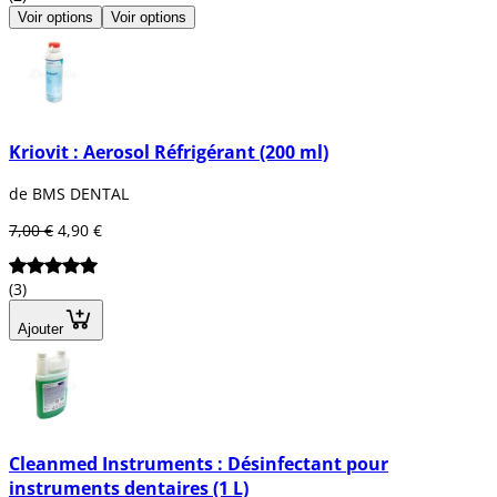
Voir options
Voir options
Kriovit : Aerosol Réfrigérant (200 ml)
de BMS DENTAL
7,00 €
4,90 €
(3)
Ajouter
Cleanmed Instruments : Désinfectant pour
instruments dentaires (1 L)