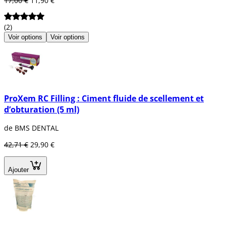
17,00 €
11,90 €
(2)
Voir options
Voir options
ProXem RC Filling : Ciment fluide de scellement et
d’obturation (5 ml)
de BMS DENTAL
42,71 €
29,90 €
Ajouter