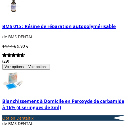
BMS 015 : Résine de réparation autopolymérisable
de BMS DENTAL
14,14 €
9,90 €
(29)
Voir options
Voir options
Blanchissement à Domicile en Peroxyde de carbamide
à 16% (4 seringues de 3ml)
Option Dentaltix
de BMS DENTAL