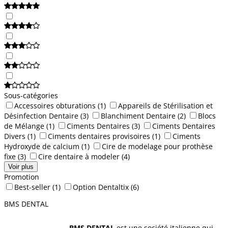
Sous-catégories
Accessoires obturations
(1)
Appareils de Stérilisation et
Désinfection Dentaire
(3)
Blanchiment Dentaire
(2)
Blocs
de Mélange
(1)
Ciments Dentaires
(3)
Ciments Dentaires
Divers
(1)
Ciments dentaires provisoires
(1)
Ciments
Hydroxyde de calcium
(1)
Cire de modelage pour prothèse
fixe
(3)
Cire dentaire à modeler
(4)
Voir plus
Promotion
Best-seller
(1)
Option Dentaltix
(6)
BMS DENTAL
BMS DENTAL
est une société italienne qui