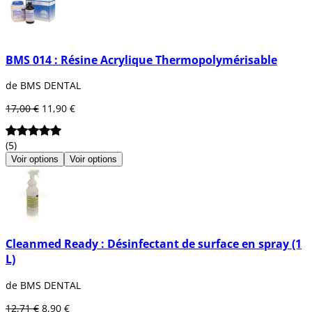
BMS 014 : Résine Acrylique Thermopolymérisable
de BMS DENTAL
17,00 €
11,90 €
(5)
Voir options
Voir options
Cleanmed Ready : Désinfectant de surface en spray (1
L)
de BMS DENTAL
12,71 €
8,90 €