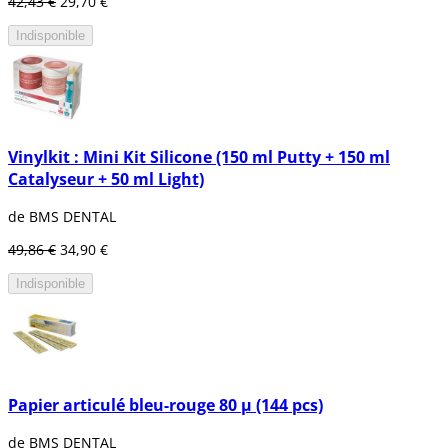
42,43 €
29,70 €
Indisponible
Vinylkit : Mini Kit Silicone (150 ml Putty + 150 ml
Catalyseur + 50 ml Light)
de BMS DENTAL
49,86 €
34,90 €
Indisponible
Papier articulé bleu-rouge 80 μ (144 pcs)
de BMS DENTAL