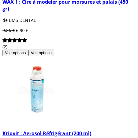
WAX 1 : Cire à modeler pour morsures et palais (450
gr)
de BMS DENTAL
9,86 €
6,90 €
(2)
Voir options
Voir options
Kriovit : Aerosol Réfrigérant (200 ml)