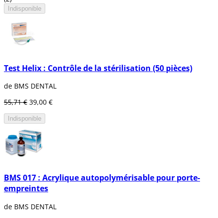
Indisponible
Test Helix : Contrôle de la stérilisation (50 pièces)
de BMS DENTAL
55,71 €
39,00 €
Indisponible
BMS 017 : Acrylique autopolymérisable pour porte-
empreintes
de BMS DENTAL