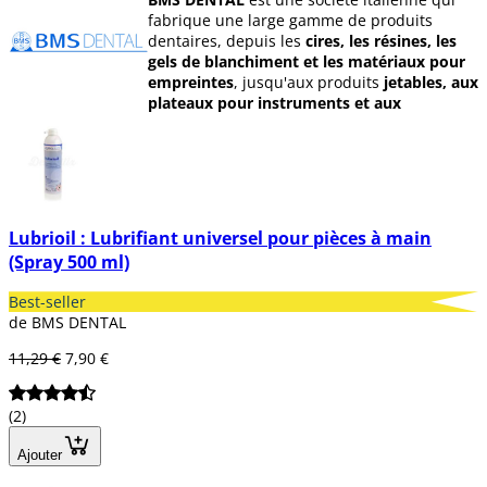
fabrique une large gamme de produits
dentaires, depuis les
cires, les résines, les
gels de blanchiment et les matériaux pour
empreintes
, jusqu'aux produits
jetables, aux
plateaux pour instruments et aux
équipements de stérilisation
.
BMS
est
présente dans le secteur dentaire
depuis plus de 30 ans
et propose des
produits modernes et fiables. Sa gamme de
production est extrêmement spécialisée,
Lubrioil : Lubrifiant universel pour pièces à main
offrant au client une garantie totale,
(Spray 500 ml)
fonctionnant selon des critères et des
normes internationaux. Elle dispose d'un
Best-seller
laboratoire chimique doté des équipements
de BMS DENTAL
et des technologies les plus sophistiqués,
effectuant quotidiennement des contrôles de
11,29 €
7,90 €
qualité des produits.
(2)
Ajouter