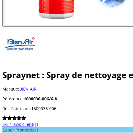
Spraynet : Spray de nettoyage e
Marque:
BIEN AIR
Référence:
1600036-006/6-K
Réf. Fabricant:
1600036-006
5/5
1 avis client
(1)
Super Promotion !