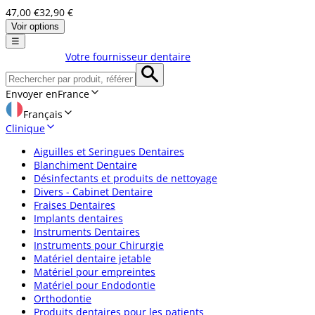
47,00 €
32,90 €
Voir options
☰
Votre fournisseur dentaire
Envoyer en
France
Français
Clinique
Aiguilles et Seringues Dentaires
Blanchiment Dentaire
Désinfectants et produits de nettoyage
Divers - Cabinet Dentaire
Fraises Dentaires
Implants dentaires
Instruments Dentaires
Instruments pour Chirurgie
Matériel dentaire jetable
Matériel pour empreintes
Matériel pour Endodontie
Orthodontie
Produits dentaires pour les patients