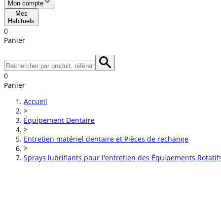
Mon compte
Mes
Habituels
0
Panier
0
Panier
Accueil
>
Équipement Dentaire
>
Entretien matériel dentaire et Pièces de rechange
>
Sprays lubrifiants pour l'entretien des Équipements Rotatif