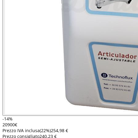
-14%
209
00
€
Prezzo IVA inclusa
(
22
%)
254,98 €
Prezzo consigliato
240,23 €