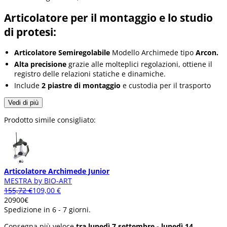
Articolatore per il montaggio e lo studio
di protesi:
Articolatore Semiregolabile
Modello Archimede tipo
Arcon.
Alta precisione
grazie alle molteplici regolazioni, ottiene il
registro delle relazioni statiche e dinamiche.
Include
2 piastre di montaggio
e custodia per il trasporto
Vedi di più
Prodotto simile consigliato:
Articolatore Archimede Junior
MESTRA by BIO-ART
155,72 €
109,00 €
209
00
€
Spedizione in 6 - 7 giorni.
Consegna più veloce
tra lunedì 7 settembre - lunedì 14