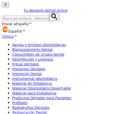
☰
Tu depósito dental online
Enviar a
España
Español
Clínica
Agujas y jeringas odontológicas
Blanqueamiento Dental
Consumibles de cirugía dental
Desinfección y Limpieza
Fresas dentales
Implantes Dentales
Impresión Dental
Instrumental odontológico
Material de Ortodoncia
Material Odontológico Desechable
Material para Endodoncia
Productos Dentales para Pacientes
Profilaxis
Radiografías Dentales
Restauración Dental