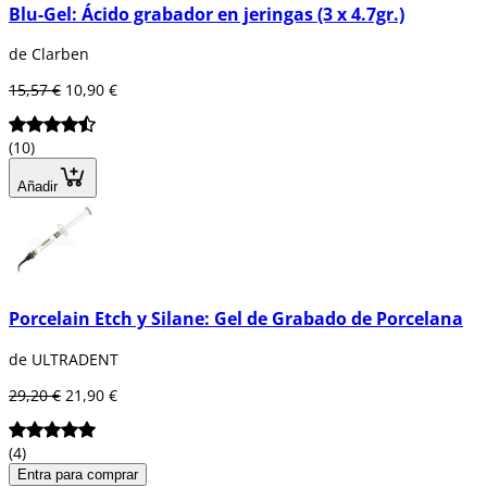
Blu-Gel: Ácido grabador en jeringas (3 x 4.7gr.)
de Clarben
15,57 €
10,90 €
(10)
Añadir
Porcelain Etch y Silane: Gel de Grabado de Porcelana
de ULTRADENT
29,20 €
21,90 €
(4)
Entra para comprar