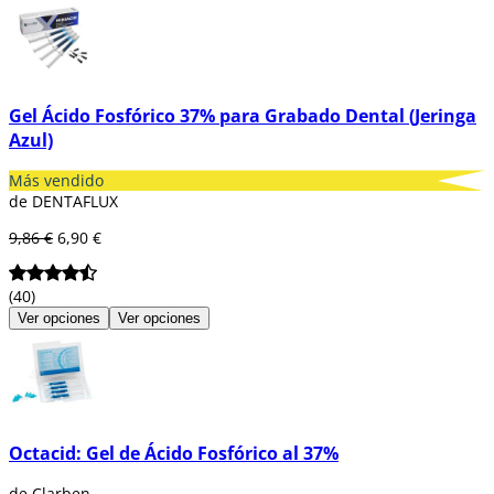
En Dentaltix, tenemos una amplia gama de
productos de alta calidad para satisfacer las
necesidades de los profesionales
odontológicos. Explora nuestra selección de
ácidos grabadores
, disponibles en packs de
Gel Ácido Fosfórico 37% para Grabado Dental (Jeringa
diferentes unidades y en botes de diversas
Azul)
cantidades, para encontrar la opción que
mejor se adapte a tus requerimientos clínicos.
Más vendido
de DENTAFLUX
9,86 €
6,90 €
(40)
Ver opciones
Ver opciones
Octacid: Gel de Ácido Fosfórico al 37%
de Clarben