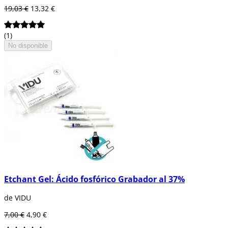
19,03 €
13,32 €
(1)
No disponible
Etchant Gel: Ácido fosfórico Grabador al 37%
de VIDU
7,00 €
4,90 €