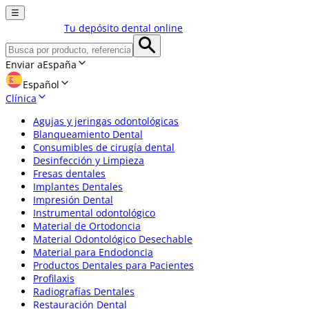
☰
Tu depósito dental online
Enviar a
España
Español
Clínica
Agujas y jeringas odontológicas
Blanqueamiento Dental
Consumibles de cirugía dental
Desinfección y Limpieza
Fresas dentales
Implantes Dentales
Impresión Dental
Instrumental odontológico
Material de Ortodoncia
Material Odontológico Desechable
Material para Endodoncia
Productos Dentales para Pacientes
Profilaxis
Radiografías Dentales
Restauración Dental