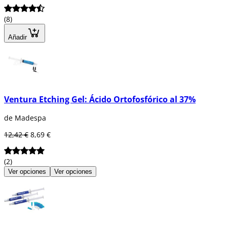
(8)
Añadir
Ventura Etching Gel: Ácido Ortofosfórico al 37%
de Madespa
12,42 €
8,69 €
(2)
Ver opciones
Ver opciones