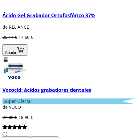
Ácido Gel Grabador Ortofosfórico 37%
de RELIANCE
25,14 €
17,60 €
Añadir
Vococid: ácidos grabadores dentales
¡Super Oferta!
de VOCO
27,00 €
18,90 €
(1)