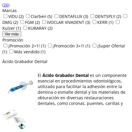
(26)
Marcas
VIDU
(2)
Clarben
(5)
DENTAFLUX
(3)
DENTSPLY
(2)
DMG
(2)
FGM
(2)
IVOCLAR VIVADENT
(3)
KERR
(1)
Kulzer
(1)
KURARAY
(2)
Ver más
Promoción
¡Promoción 2+1!
(1)
¡Promoción 3+1!
(1)
¡Super Oferta!
(1)
Más vendido
(1)
Ácido Grabador Dental
El
Ácido Grabador Dental
es un componente
esencial en procedimientos odontológicos,
utilizado para facilitar la adhesión entre la
dentina o esmalte dental y los materiales de
obturación en diversas restauraciones
dentales, como coronas, puentes, carillas y
espigas radiculares, entre otros. Este
producto desempeña un papel crucial en la
preparación de la superficie dental para
garantizar una fijación duradera y efectiva.
Tenemos dos tipos de
ácido grabador
: