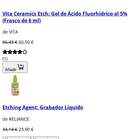
Vita Ceramics Etch: Gel de Ácido Fluorhídrico al 5%
(Frasco de 6 ml)
de VITA
86,43 €
60,50 €
(1)
Añadir
Etching Agent: Grabador Líquido
de RELIANCE
34,14 €
23,90 €