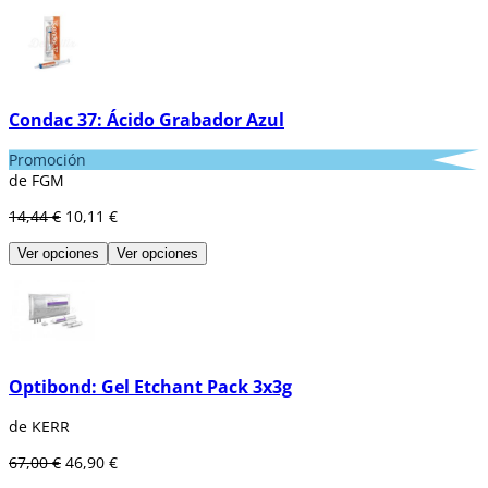
Condac 37: Ácido Grabador Azul
Promoción
de FGM
14,44 €
10,11 €
Ver opciones
Ver opciones
Optibond: Gel Etchant Pack 3x3g
de KERR
67,00 €
46,90 €