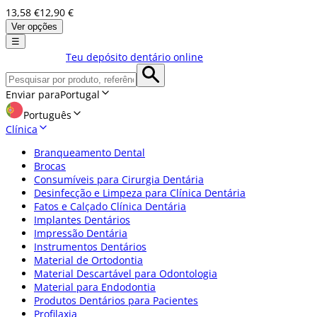
13,58 €
12,90 €
Ver opções
☰
Teu depósito dentário online
Enviar para
Portugal
Português
Clínica
Branqueamento Dental
Brocas
Consumíveis para Cirurgia Dentária
Desinfecção e Limpeza para Clínica Dentária
Fatos e Calçado Clínica Dentária
Implantes Dentários
Impressão Dentária
Instrumentos Dentários
Material de Ortodontia
Material Descartável para Odontologia
Material para Endodontia
Produtos Dentários para Pacientes
Profilaxia