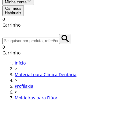
Minha conta
Os meus
Habituais
0
Carrinho
0
Carrinho
Início
>
Material para Clínica Dentária
>
Profilaxia
>
Moldeiras para Flúor