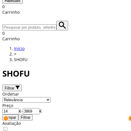
Habituais
0
Carrinho
0
Carrinho
Início
>
SHOFU
SHOFU
Filtrar
Ordenar
Preço
€
-
€
Limpar
Filtrar
Avaliação