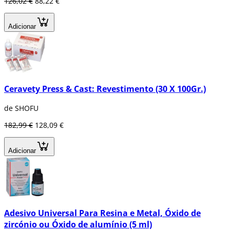
126,02 €
88,22 €
Adicionar
Ceravety Press & Cast: Revestimento (30 X 100Gr.)
de SHOFU
182,99 €
128,09 €
Adicionar
Adesivo Universal Para Resina e Metal, Óxido de
zircónio ou Óxido de alumínio (5 ml)