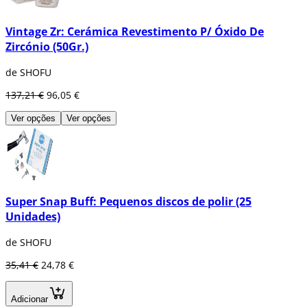
Vintage Zr: Cerámica Revestimento P/ Óxido De
Zircónio (50Gr.)
de SHOFU
137,21 €
96,05 €
Ver opções
Ver opções
Super Snap Buff: Pequenos discos de polir (25
Unidades)
de SHOFU
35,41 €
24,78 €
Adicionar