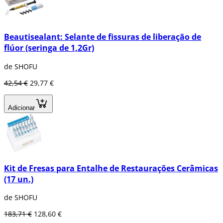
porcelanas no mercado odontológico
desde seus inicios em 1922. A divisão
Shofu América fui lançada em 1970,
oferecendo uma amplia gama de
Beautisealant: Selante de fissuras de liberação de
porcelanas e outros produtos clínicos e de
flúor (seringa de 1,2Gr)
laboratório. Alta qualidade e estética em
produtos odontológicos apresentando
de SHOFU
alternativas econômicas tanto para o
técnico dental como para os odontólogos.
42,54 €
29,77 €
Adicionar
Kit de Fresas para Entalhe de Restaurações Cerâmicas
(17 un.)
de SHOFU
183,71 €
128,60 €