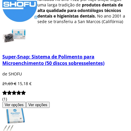
uma larga tradição de
produtos dentais de
alta qualidade para odontólogos técnicos
dentais e higienistas dentais.
No ano 2001 a
sede se transferiu a San Marcos (Califórnia)
para seguir desenvolvendo as inovações e
melhoras em
investigação do campo dental
.
Actualmente a empresa
Shofu
conta com um
amplio
catálogo
para as distintas
especialidades dentais
:
Super-Snap: Sistema de Polimento para
Microenchimento (50 discos sobresselentes)
Polidores e abrasivos
:
Líder na indústria
de polidores e abrasivos de alta qualidade
de SHOFU
para os profissionais clínicos e de
laboratório graças ao amplio
21,69 €
15,18 €
conhecimento em
materiais de
restauração directa e indirecta
,
associado as severas normas de controlo
(1)
de qualidade permite garantir abrasivos
Ver opções
Ver opções
dando resultados óptimos no
contorno,
acabado e polimento, sem importar o
tipo de material
.
Fresas de Diamante e Carburo
:
Produtos asseguram grandes benefícios