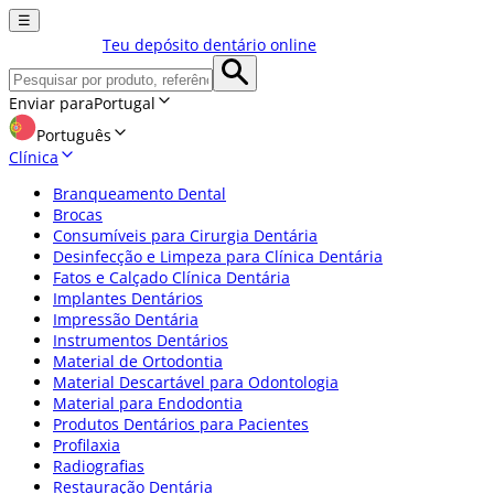
☰
Teu depósito dentário online
Enviar para
Portugal
Português
Clínica
Branqueamento Dental
Brocas
Consumíveis para Cirurgia Dentária
Desinfecção e Limpeza para Clínica Dentária
Fatos e Calçado Clínica Dentária
Implantes Dentários
Impressão Dentária
Instrumentos Dentários
Material de Ortodontia
Material Descartável para Odontologia
Material para Endodontia
Produtos Dentários para Pacientes
Profilaxia
Radiografias
Restauração Dentária