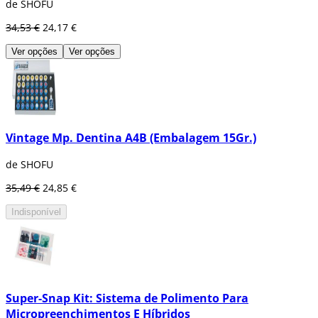
de SHOFU
34,53 €
24,17 €
Ver opções
Ver opções
Vintage Mp. Dentina A4B (Embalagem 15Gr.)
de SHOFU
35,49 €
24,85 €
Indisponível
Super-Snap Kit: Sistema de Polimento Para
Micropreenchimentos E Híbridos