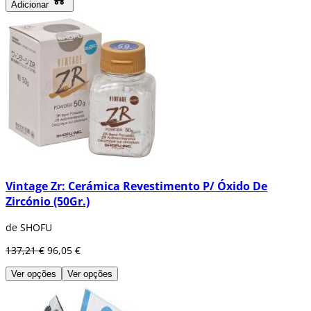
Adicionar
Vintage Zr: Cerámica Revestimento P/ Óxido De
Zircónio (50Gr.)
de SHOFU
137,21 €
96,05 €
Ver opções
Ver opções