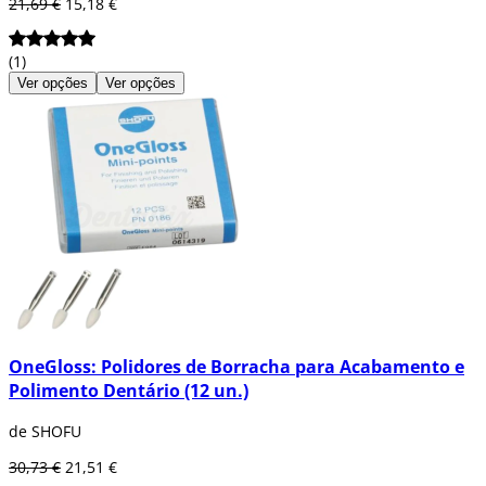
21,69 €
15,18 €
(1)
Ver opções
Ver opções
OneGloss: Polidores de Borracha para Acabamento e
Polimento Dentário (12 un.)
de SHOFU
30,73 €
21,51 €