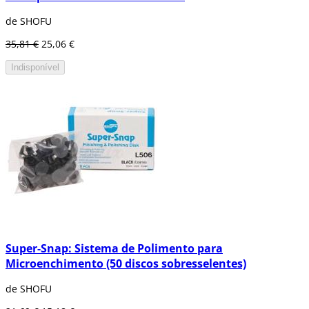
de SHOFU
35,81 €
25,06 €
Indisponível
Super-Snap: Sistema de Polimento para
Microenchimento (50 discos sobresselentes)
de SHOFU