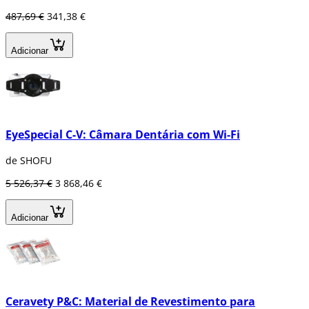
487,69 €
341,38 €
Adicionar
EyeSpecial C-V: Câmara Dentária com Wi-Fi
de SHOFU
5 526,37 €
3 868,46 €
Adicionar
Ceravety P&C: Material de Revestimento para