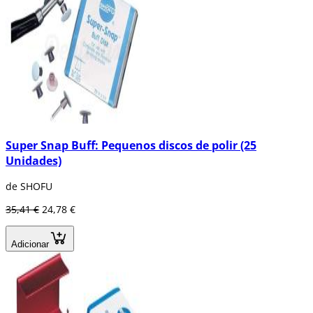
Super Snap Buff: Pequenos discos de polir (25
Unidades)
de SHOFU
35,41 €
24,78 €
Adicionar