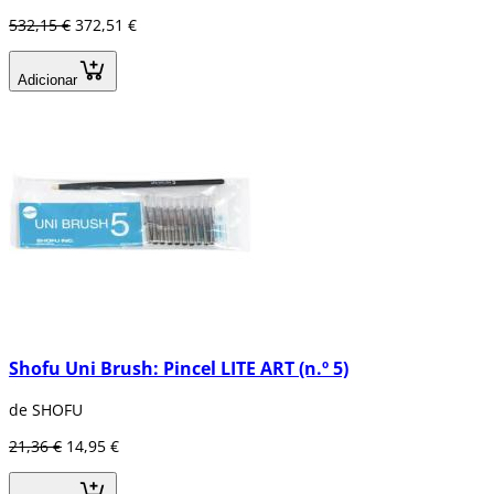
532,15 €
372,51 €
Adicionar
Shofu Uni Brush: Pincel LITE ART (n.º 5)
de SHOFU
21,36 €
14,95 €