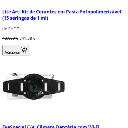
Lite Art: Kit de Corantes em Pasta Fotopolimerizável
(15 seringas de 1 ml)
de SHOFU
487,69 €
341,38 €
Adicionar
EyeSpecial C-V: Câmara Dentária com Wi-Fi