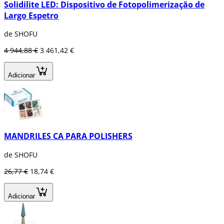
Solidilite LED: Dispositivo de Fotopolimerização de
Largo Espetro
de SHOFU
4 944,88 €
3 461,42 €
Adicionar
MANDRILES CA PARA POLISHERS
de SHOFU
26,77 €
18,74 €
Adicionar