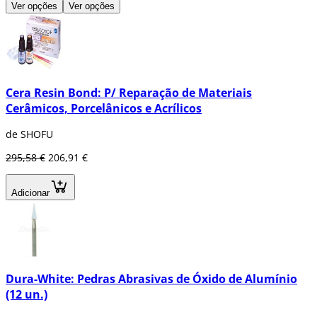
Ver opções
Ver opções
Cera Resin Bond: P/ Reparação de Materiais
Cerâmicos, Porcelânicos e Acrílicos
de SHOFU
295,58 €
206,91 €
Adicionar
Dura-White: Pedras Abrasivas de Óxido de Alumínio
(12 un.)