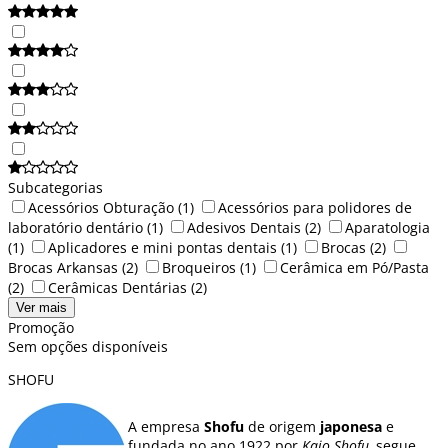
Subcategorias
Acessórios Obturação
(1)
Acessórios para polidores de
laboratório dentário
(1)
Adesivos Dentais
(2)
Aparatologia
(1)
Aplicadores e mini pontas dentais
(1)
Brocas
(2)
Brocas Arkansas
(2)
Broqueiros
(1)
Cerâmica em Pó/Pasta
(2)
Cerâmicas Dentárias
(2)
Ver mais
Promoção
Sem opções disponíveis
SHOFU
A empresa
Shofu
de origem
japonesa
e
fundada no ano 1922 por
Kajo Shofu,
segue