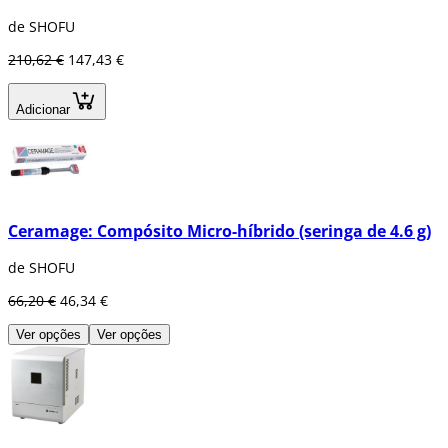
de SHOFU
210,62 €
147,43 €
Adicionar
Ceramage: Compósito Micro-híbrido (seringa de 4.6 g)
de SHOFU
66,20 €
46,34 €
Ver opções
Ver opções