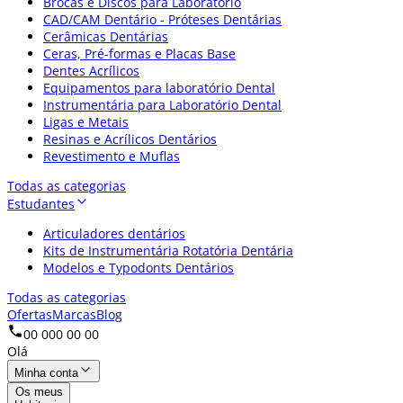
Brocas e Discos para Laboratório
CAD/CAM Dentário - Próteses Dentárias
Cerâmicas Dentárias
Ceras, Pré-formas e Placas Base
Dentes Acrílicos
Equipamentos para laboratório Dental
Instrumentária para Laboratório Dental
Ligas e Metais
Resinas e Acrílicos Dentários
Revestimento e Muflas
Todas as categorias
Estudantes
Articuladores dentários
Kits de Instrumentária Rotatória Dentária
Modelos e Typodonts Dentários
Todas as categorias
Ofertas
Marcas
Blog
00 000 00 00
Olá
Minha conta
Os meus