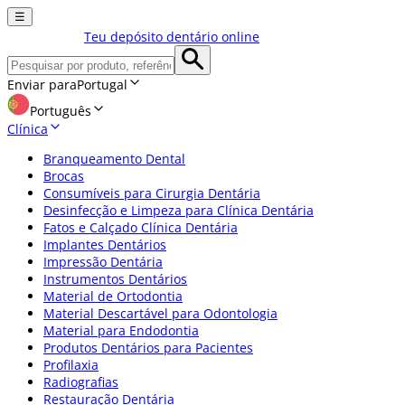
☰
Teu depósito dentário online
Enviar para
Portugal
Português
Clínica
Branqueamento Dental
Brocas
Consumíveis para Cirurgia Dentária
Desinfecção e Limpeza para Clínica Dentária
Fatos e Calçado Clínica Dentária
Implantes Dentários
Impressão Dentária
Instrumentos Dentários
Material de Ortodontia
Material Descartável para Odontologia
Material para Endodontia
Produtos Dentários para Pacientes
Profilaxia
Radiografias
Restauração Dentária