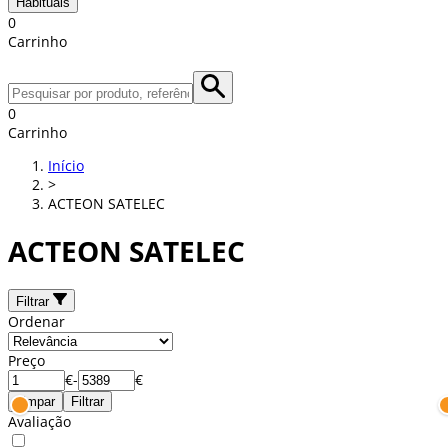
Habituais
0
Carrinho
0
Carrinho
Início
>
ACTEON SATELEC
ACTEON SATELEC
Filtrar
Ordenar
Preço
€
-
€
Limpar
Filtrar
Avaliação