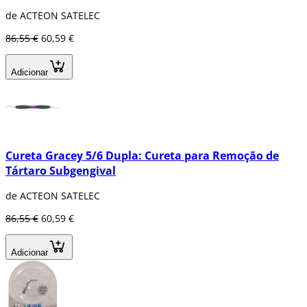
de ACTEON SATELEC
86,55 €
60,59 €
Adicionar
Cureta Gracey 5/6 Dupla: Cureta para Remoção de
Tártaro Subgengival
de ACTEON SATELEC
86,55 €
60,59 €
Adicionar