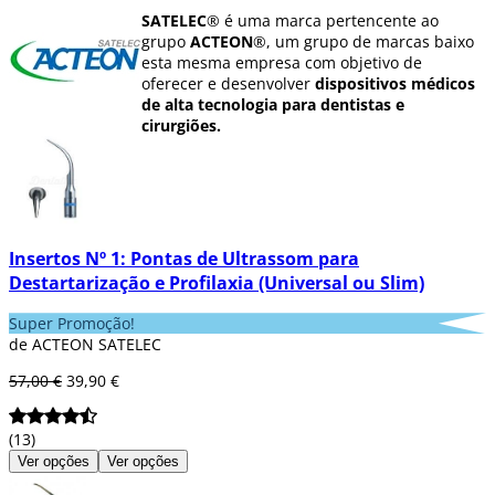
SATELEC
® é uma marca pertencente ao
grupo
ACTEON
®, um grupo de marcas baixo
esta mesma empresa com objetivo de
oferecer e desenvolver
dispositivos médicos
de alta tecnologia para dentistas e
cirurgiões.
Uma gama de produtos para
facilitar ao
profissional dental
seu labor, implementar
protocolos de operação menos invasivos
,
total segurança e mais rápidos. A solução
para odontólogo e paciente com tratamentos
Insertos Nº 1: Pontas de Ultrassom para
menos traumáticos que reforcem a fidelização
Destartarização e Profilaxia (Universal ou Slim)
da clínica dental.
Super Promoção!
Acteon
destaca por oferecer uma
linha de
de ACTEON SATELEC
ultrassons para profilaxias dental
e
tratamentos de
cirurgia
, líder mundial em
57,00 €
39,90 €
geradores
piezoeléctricos
e propõe uma
gama completa de aparatos complementários
para uso dental: accessórios para a consulta
(13)
dental, equipamentos de cirurgia,
Ver opções
Ver opções
aeropolidores
, bisturis alta frequência,
lâmpadas de polimerização
,
autoclaves
,