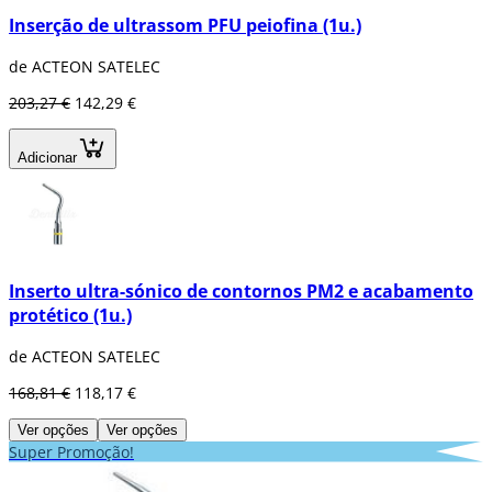
Inserção de ultrassom PFU peiofina (1u.)
de ACTEON SATELEC
203,27 €
142,29 €
Adicionar
Inserto ultra-sónico de contornos PM2 e acabamento
protético (1u.)
de ACTEON SATELEC
168,81 €
118,17 €
Ver opções
Ver opções
Super Promoção!