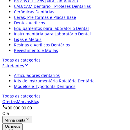
Brocas e Discos para Laboratório
CAD/CAM Dentário - Próteses Dentárias
Cerâmicas Dentárias
Ceras, Pré-formas e Placas Base
Dentes Acrílicos
Equipamentos para laboratório Dental
Instrumentária para Laboratório Dental
Ligas e Metais
Resinas e Acrílicos Dentários
Revestimento e Muflas
Todas as categorias
Estudantes
Articuladores dentários
Kits de Instrumentária Rotatória Dentária
Modelos e Typodonts Dentários
Todas as categorias
Ofertas
Marcas
Blog
00 000 00 00
Olá
Minha conta
Os meus