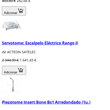
403,80 €
282,66 €
Adicionar
Servotome: Escalpelo Eléctrico Range II
de ACTEON SATELEC
2 344,90 €
1 641,43 €
Adicionar
Piezotome Insert Bone Bs1 Arredondado (1u.)