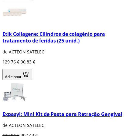
Etik Collagene: Cilindros de colagénio para
tratamento de feridas (25 unid.)
de ACTEON SATELEC
129,76 €
90,83 €
Adicionar
Expasyl: Mini Kit de Pasta para Retração Gengival
de ACTEON SATELEC
432,04 €
302,43 €