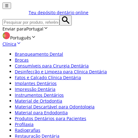
☰
Teu depósito dentário online
Enviar para
Portugal
Português
Clínica
Branqueamento Dental
Brocas
Consumíveis para Cirurgia Dentária
Desinfecção e Limpeza para Clínica Dentária
Fatos e Calçado Clínica Dentária
Implantes Dentários
Impressão Dentária
Instrumentos Dentários
Material de Ortodontia
Material Descartável para Odontologia
Material para Endodontia
Produtos Dentários para Pacientes
Profilaxia
Radiografias
Restauração Dentária