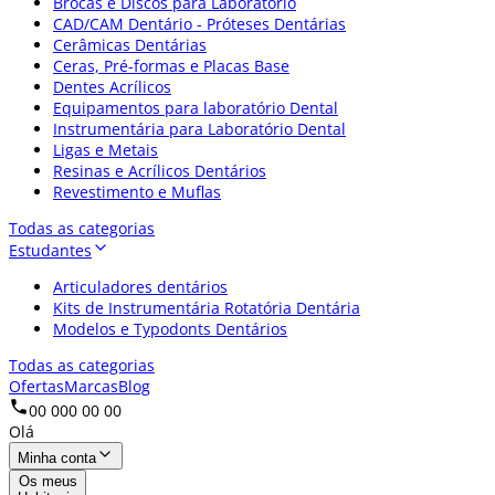
Brocas e Discos para Laboratório
CAD/CAM Dentário - Próteses Dentárias
Cerâmicas Dentárias
Ceras, Pré-formas e Placas Base
Dentes Acrílicos
Equipamentos para laboratório Dental
Instrumentária para Laboratório Dental
Ligas e Metais
Resinas e Acrílicos Dentários
Revestimento e Muflas
Todas as categorias
Estudantes
Articuladores dentários
Kits de Instrumentária Rotatória Dentária
Modelos e Typodonts Dentários
Todas as categorias
Ofertas
Marcas
Blog
00 000 00 00
Olá
Minha conta
Os meus