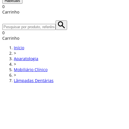
Habituais
0
Carrinho
0
Carrinho
Início
>
Aparatologia
>
Mobiliário Clínico
>
Lâmpadas Dentárias