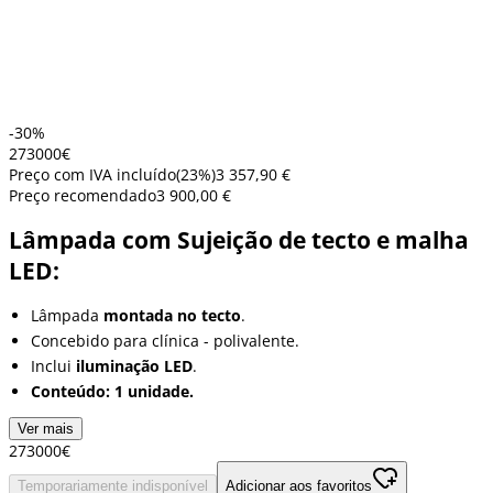
-30%
2730
00
€
Preço com IVA incluído
(
23
%)
3 357,90 €
Preço recomendado
3 900,00 €
Lâmpada com Sujeição de tecto e malha
LED:
Lâmpada
montada no tecto
.
Concebido para clínica - polivalente.
Inclui
iluminação LED
.
Conteúdo: 1 unidade.
Ver mais
2730
00
€
Temporariamente indisponível
Adicionar aos favoritos