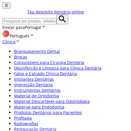
☰
Teu depósito dentário online
Enviar para
Portugal
Português
Clínica
Branqueamento Dental
Brocas
Consumíveis para Cirurgia Dentária
Desinfecção e Limpeza para Clínica Dentária
Fatos e Calçado Clínica Dentária
Implantes Dentários
Impressão Dentária
Instrumentos Dentários
Material de Ortodontia
Material Descartável para Odontologia
Material para Endodontia
Produtos Dentários para Pacientes
Profilaxia
Radiografias
Restauração Dentária