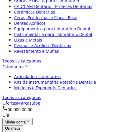
Brocas e Discos para Laboratório
CAD/CAM Dentário - Próteses Dentárias
Cerâmicas Dentárias
Ceras, Pré-formas e Placas Base
Dentes Acrílicos
Equipamentos para laboratório Dental
Instrumentária para Laboratório Dental
Ligas e Metais
Resinas e Acrílicos Dentários
Revestimento e Muflas
Todas as categorias
Estudantes
Articuladores dentários
Kits de Instrumentária Rotatória Dentária
Modelos e Typodonts Dentários
Todas as categorias
Ofertas
Marcas
Blog
00 000 00 00
Olá
Minha conta
Os meus