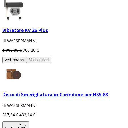
Vibratore Kv-26 Plus
di WASSERMANN
1.008,86 €
706,20 €
Vedi opzioni
Vedi opzioni
Disco di Smerigliatura in Corindone per HSS-88
di WASSERMANN
617,34 €
432,14 €