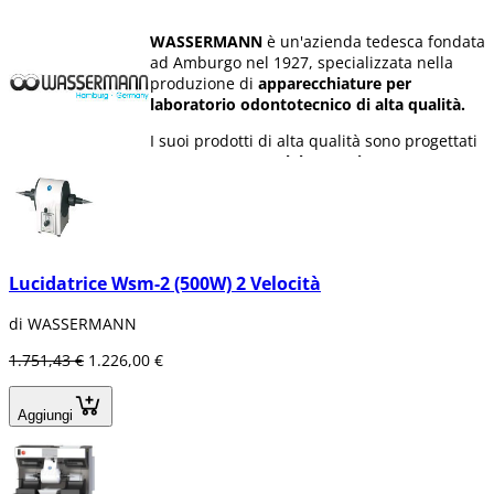
WASSERMANN
è un'azienda tedesca fondata
ad Amburgo nel 1927, specializzata nella
produzione di
apparecchiature per
laboratorio odontotecnico di alta qualità.
I suoi prodotti di alta qualità sono progettati
per
attrezzare un laboratorio
odontotecnico.
Creano soluzioni individuali adattate alle
esigenze e ai desideri dei dentisti.
Lucidatrice Wsm-2 (500W) 2 Velocità
di WASSERMANN
1.751,43 €
1.226,00 €
Aggiungi