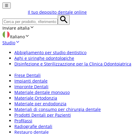
☰
Il tuo deposito dentale online
Inviare a
Italia
Italiano
Studio
Abbigliamento per studio dentistico
Aghi e siringhe odontologiche
Disinfezione e Sterilizzazzione per la Clinica Odontoiatrica
Frese Dentali
Impianti dentale
Impronte Dentali
Materiale dentale monouso
Materiale Ortodonzia
Materiale per endodonzia
Materiali di consumo per chirurgia dentale
Prodotti Dentali per Pazienti
Profilassi
Radiografie dentali
Restauro dentale