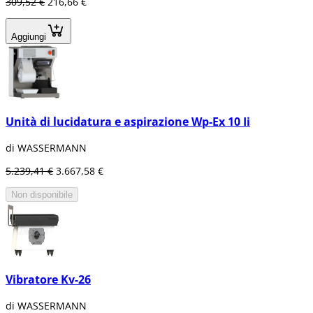
309,52 €
216,66 €
Aggiungi
Unità di lucidatura e aspirazione Wp-Ex 10 Ii
di WASSERMANN
5.239,41 €
3.667,58 €
Non disponibile
Vibratore Kv-26
di WASSERMANN