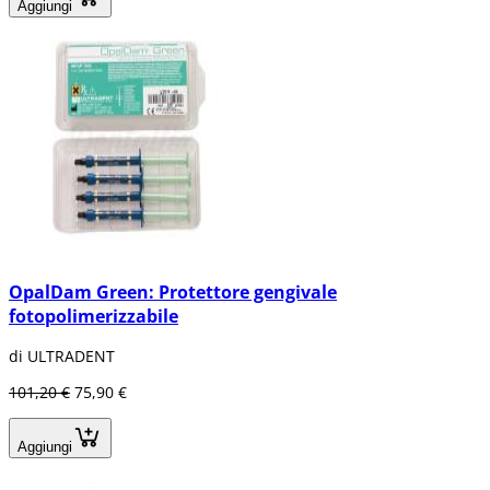
Aggiungi
OpalDam Green: Protettore gengivale
fotopolimerizzabile
di ULTRADENT
101,20 €
75,90 €
Aggiungi