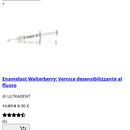
+
Enamelast Walterberry: Vernice desensibilizzante al
fluoro
di ULTRADENT
11,87 €
8,90 €
(6)