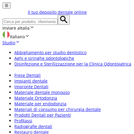
☰
Il tuo deposito dentale online
Inviare a
Italia
Italiano
Studio
Abbigliamento per studio dentistico
Aghi e siringhe odontologiche
Disinfezione e Sterilizzazzione per la Clinica Odontoiatrica
Frese Dentali
Impianti dentale
Impronte Dentali
Materiale dentale monouso
Materiale Ortodonzia
Materiale per endodonzia
Materiali di consumo per chirurgia dentale
Prodotti Dentali per Pazienti
Profilassi
Radiografie dentali
Restauro dentale