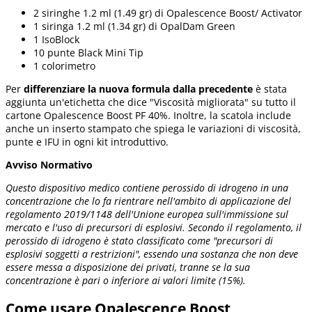
2 siringhe 1.2 ml (1.49 gr) di Opalescence Boost/ Activator
1 siringa 1.2 ml (1.34 gr) di OpalDam Green
1 IsoBlock
10 punte Black Mini Tip
1 colorimetro
Per
differenziare la nuova formula dalla precedente
è stata
aggiunta un'etichetta che dice "Viscosità migliorata" su tutto il
cartone Opalescence Boost PF 40%. Inoltre, la scatola include
anche un inserto stampato che spiega le variazioni di viscosità,
punte e IFU in ogni kit introduttivo.
Avviso Normativo
Questo dispositivo medico contiene perossido di idrogeno in una
concentrazione che lo fa rientrare nell'ambito di applicazione del
regolamento 2019/1148 dell'Unione europea sull'immissione sul
mercato e l'uso di precursori di esplosivi. Secondo il regolamento, il
perossido di idrogeno è stato classificato come "precursori di
esplosivi soggetti a restrizioni", essendo una sostanza che non deve
essere messa a disposizione dei privati, tranne se la sua
concentrazione è pari o inferiore ai valori limite (15%).
Come usare Opalescence Boost