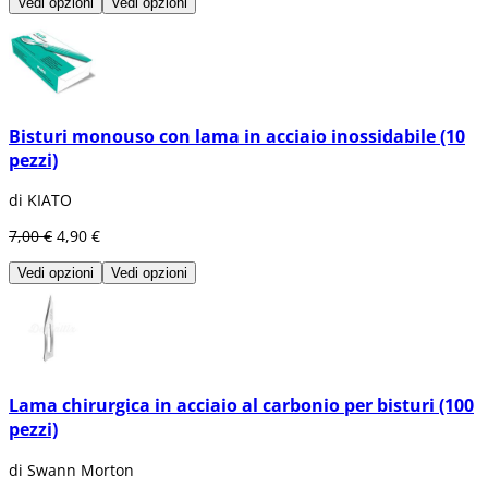
Vedi opzioni
Vedi opzioni
Bisturi monouso con lama in acciaio inossidabile (10
pezzi)
di KIATO
7,00 €
4,90 €
Vedi opzioni
Vedi opzioni
Lama chirurgica in acciaio al carbonio per bisturi (100
pezzi)
di Swann Morton