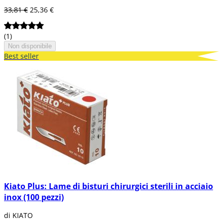
33,81 €
25,36 €
(1)
Non disponibile
Best seller
Kiato Plus: Lame di bisturi chirurgici sterili in acciaio
inox (100 pezzi)
di KIATO