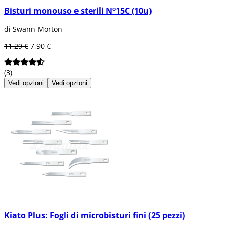
Bisturi monouso e sterili Nº15C (10u)
di Swann Morton
11,29 €
7,90 €
(3)
Vedi opzioni
Vedi opzioni
Kiato Plus: Fogli di microbisturi fini (25 pezzi)