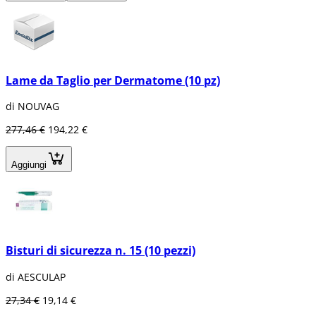
Lame da Taglio per Dermatome (10 pz)
di NOUVAG
277,46 €
194,22 €
Aggiungi
Bisturi di sicurezza n. 15 (10 pezzi)
di AESCULAP
27,34 €
19,14 €