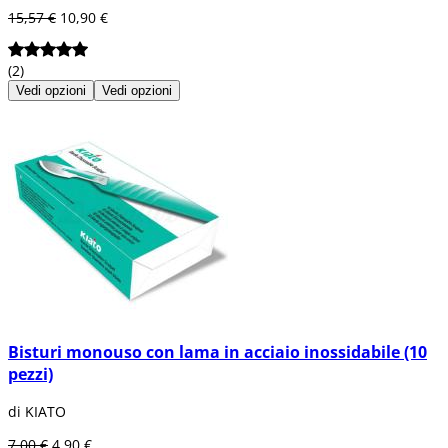
15,57 €
10,90 €
(2)
Vedi opzioni
Vedi opzioni
Bisturi monouso con lama in acciaio inossidabile (10
pezzi)
di KIATO
7,00 €
4,90 €