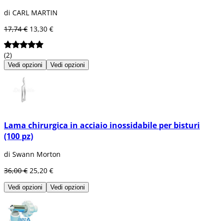
di CARL MARTIN
17,74 €
13,30 €
(2)
Vedi opzioni
Vedi opzioni
Lama chirurgica in acciaio inossidabile per bisturi
(100 pz)
di Swann Morton
36,00 €
25,20 €
Vedi opzioni
Vedi opzioni