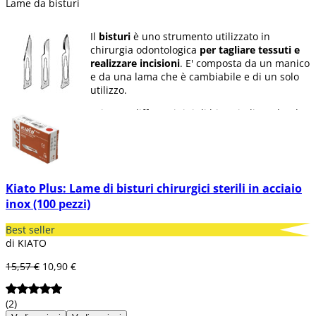
Lame da bisturi
Il
bisturi
è uno strumento utilizzato in
chirurgia odontologica
per tagliare tessuti e
realizzare incisioni
. E' composta da un manico
e da una lama che è cambiabile e di un solo
utilizzo.
Esistono differenti tipi di bisturi, dipendendo
dal lavoro chirurgico che si vuole realizzare
(per gingivectomia, microchirurgia, etc.)
In Dentaltix ti offriamo una amplia varietà di
bisturi, lame di bisturi e pacchetti di diverse
Kiato Plus: Lame di bisturi chirurgici sterili in acciaio
unità, oltre a confezioni destro-lame.
inox (100 pezzi)
Best seller
di KIATO
15,57 €
10,90 €
(2)