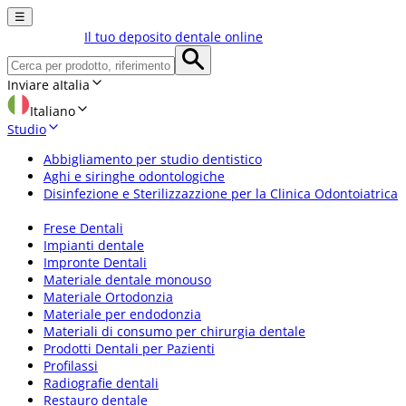
☰
Il tuo deposito dentale online
Inviare a
Italia
Italiano
Studio
Abbigliamento per studio dentistico
Aghi e siringhe odontologiche
Disinfezione e Sterilizzazzione per la Clinica Odontoiatrica
Frese Dentali
Impianti dentale
Impronte Dentali
Materiale dentale monouso
Materiale Ortodonzia
Materiale per endodonzia
Materiali di consumo per chirurgia dentale
Prodotti Dentali per Pazienti
Profilassi
Radiografie dentali
Restauro dentale