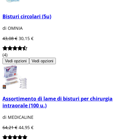
Bisturi circolari (5u)
di OMNIA
43,08 €
30,15 €
(4)
Vedi opzioni
Vedi opzioni
Assortimento di lame di bisturi per chirurgia
intraorale (100 u.)
di MEDICALINE
64,21 €
44,95 €