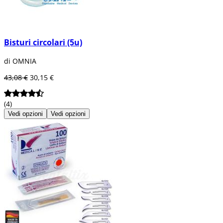
Bisturi circolari (5u)
di OMNIA
43,08 €
30,15 €
(4)
Vedi opzioni
Vedi opzioni