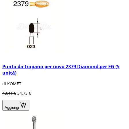
Punta da trapano per uovo 2379 Diamond per FG (5
unità)
di KOMET
43,41 €
34,73 €
Aggiungi