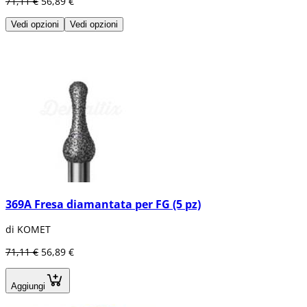
71,11 €
56,89 €
Vedi opzioni
Vedi opzioni
369A Fresa diamantata per FG (5 pz)
di KOMET
71,11 €
56,89 €
Aggiungi