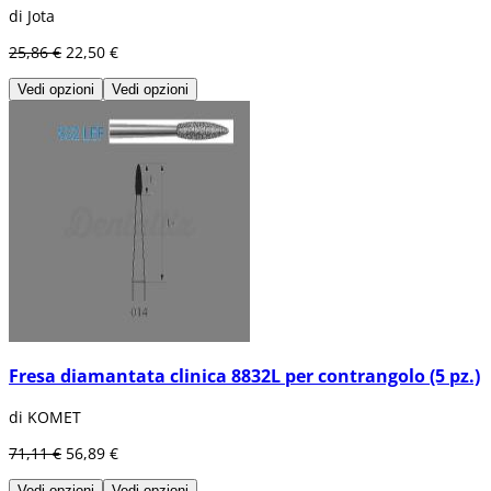
di Jota
25,86 €
22,50 €
Vedi opzioni
Vedi opzioni
Fresa diamantata clinica 8832L per contrangolo (5 pz.)
di KOMET
71,11 €
56,89 €
Vedi opzioni
Vedi opzioni