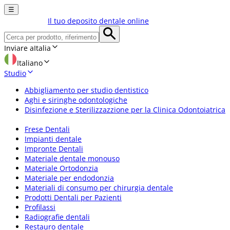
☰
Il tuo deposito dentale online
Inviare a
Italia
Italiano
Studio
Abbigliamento per studio dentistico
Aghi e siringhe odontologiche
Disinfezione e Sterilizzazzione per la Clinica Odontoiatrica
Frese Dentali
Impianti dentale
Impronte Dentali
Materiale dentale monouso
Materiale Ortodonzia
Materiale per endodonzia
Materiali di consumo per chirurgia dentale
Prodotti Dentali per Pazienti
Profilassi
Radiografie dentali
Restauro dentale