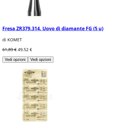
Fresa ZR379.314. Uovo di diamante FG (5 u)
di KOMET
61,89 €
49,52 €
Vedi opzioni
Vedi opzioni