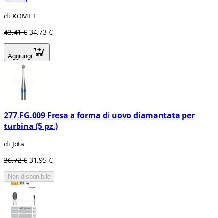
di KOMET
43,41 €
34,73 €
Aggiungi
277.FG.009 Fresa a forma di uovo diamantata per
turbina (5 pz.)
di Jota
36,72 €
31,95 €
Non disponibile