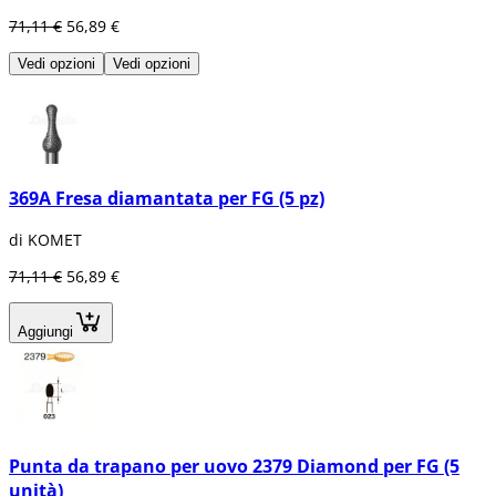
71,11 €
56,89 €
Vedi opzioni
Vedi opzioni
369A Fresa diamantata per FG (5 pz)
di KOMET
71,11 €
56,89 €
Aggiungi
Punta da trapano per uovo 2379 Diamond per FG (5
unità)