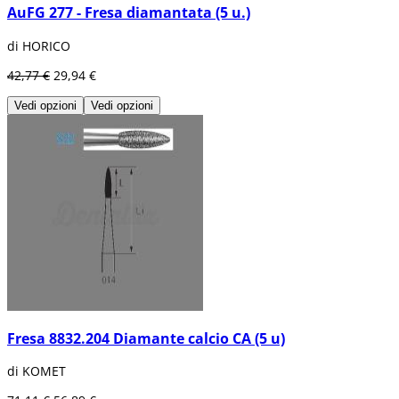
AuFG 277 - Fresa diamantata (5 u.)
di HORICO
42,77 €
29,94 €
Vedi opzioni
Vedi opzioni
Fresa 8832.204 Diamante calcio CA (5 u)
di KOMET