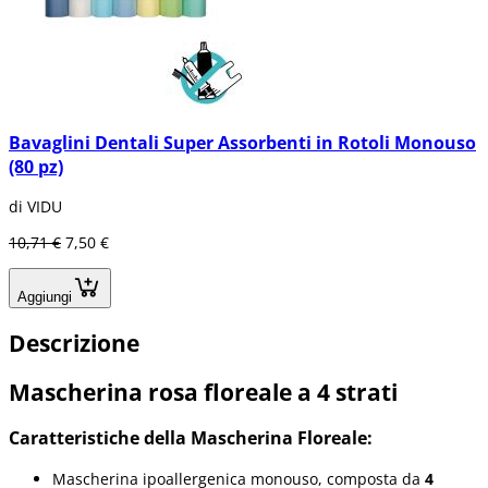
Bavaglini Dentali Super Assorbenti in Rotoli Monouso
(80 pz)
di VIDU
10,71 €
7,50 €
Aggiungi
Descrizione
Mascherina rosa floreale a 4 strati
Caratteristiche della Mascherina Floreale:
Mascherina ipoallergenica monouso, composta da
4