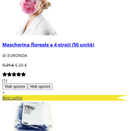
Mascherina floreale a 4 strati (50 unità)
di EURONDA
9,29 €
6,50 €
(1)
Vedi opzioni
Vedi opzioni
+
Best seller