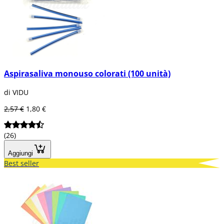
Aspirasaliva monouso colorati (100 unità)
di VIDU
2,57 €
1,80 €
(26)
Aggiungi
Best seller