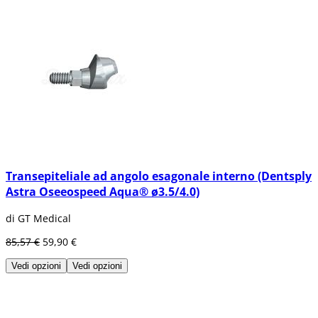
integrarsi a poco a poco e, per questo, non
sono molto usati.
Implanti dentali laminati
Questi impianti non danno risultati molto
buoni quando si sostituisce un incisivo
centrale al livello del maxillo-facciale
superiore, o quando l'osso è molto doppio e
profondo. I dentisti non raccomandano il suo
nel caso in cui la perdita del dente sia totale.
Transepiteliale ad angolo esagonale interno (Dentsply
Astra Oseeospeed Aqua® ø3.5/4.0)
di GT Medical
85,57 €
59,90 €
Vedi opzioni
Vedi opzioni