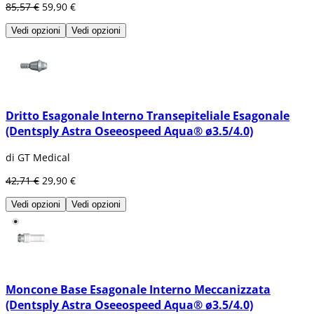
Generalmente, si considerano principalmente
85,57 €
59,90 €
due tipi di impianti dentali, i quali sono:
Vedi opzioni
Vedi opzioni
Subperiostali (iuxtaossei)
Endossei
Implanti subperiostali (iuxtaossei)
:
Questo tipo di impianto consiste in un telaio
di metallo che si colloca nell'osso maxillo-
facciale, proprio sotto il tessuto gengivale. Per
Dritto Esagonale Interno Transepiteliale Esagonale
questo motivo, ha la forma dell'osso, affinché
(Dentsply Astra Oseeospeed Aqua® ø3.5/4.0)
possa essere fissato adeguatamente.
di GT Medical
Principalmente, questo tipo di impianto
dentale si utilizza per pazienti che non
42,71 €
29,90 €
possono usare le dentiere convenzionali e che
hanno un'altezza ossea minima.
Vedi opzioni
Vedi opzioni
Impianti endossei
:(osteointegrati o intraossei)
Oggigiorno questo è il tipo di impianto
dentale più comunemente utilizzato. Questo
tipo di impianto si colloca chirurgicamente
Moncone Base Esagonale Interno Meccanizzata
nelle ossa maxillo-facciali o nell'osso della
mandibola. Quando l'impianto è pronto e la
(Dentsply Astra Oseeospeed Aqua® ø3.5/4.0)