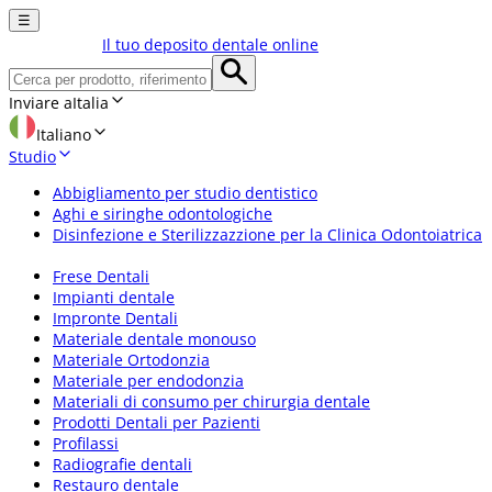
☰
Il tuo deposito dentale online
Inviare a
Italia
Italiano
Studio
Abbigliamento per studio dentistico
Aghi e siringhe odontologiche
Disinfezione e Sterilizzazzione per la Clinica Odontoiatrica
Frese Dentali
Impianti dentale
Impronte Dentali
Materiale dentale monouso
Materiale Ortodonzia
Materiale per endodonzia
Materiali di consumo per chirurgia dentale
Prodotti Dentali per Pazienti
Profilassi
Radiografie dentali
Restauro dentale