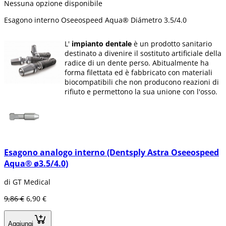
Nessuna opzione disponibile
Esagono interno Oseeospeed Aqua® Diámetro 3.5/4.0
L'
impianto dentale
è un prodotto sanitario
destinato a divenire il sostituto artificiale della
radice di un dente perso. Abitualmente ha
forma filettata ed è fabbricato con materiali
biocompatibili che non producono reazioni di
rifiuto e permettono la sua unione con l'osso.
La superficie dell'
impianto
può presentare
diverse consistenze e rivestimenti, utilizzati
abitualmente per aumentare il suo
attaccamento all'osso (osteointegrazione se è
in titanio e biointegrazione se si tratta di
materiale ceramico).
Esagono analogo interno (Dentsply Astra Oseeospeed
Aqua® ø3.5/4.0)
Sostituendo i denti persi con gli
impianti
, si
conserva una maggior quantità di osso
di GT Medical
alveolare, poichè questa si riassorbe al
momento che non ricevere alcun tipo di
9,86 €
6,90 €
stimolo.
Che cos'è un impianto dentale?
Aggiungi