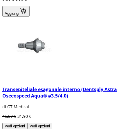
la possibilità di essere collocato in uno o vari
denti consecutivamente.
Aggiungi
Inoltre, con l'evoluzione in campo
odontoiatrico, la superficie dell'impianto è
cambiata per mezzo del Titanium Plasma
Spray (TPS) che gli da una maggiore forza
nell'applicazione con l'osso, per cui riduce il
tempo di osteointegrazione e i risultati sono
più effettivi, oltre che hanno una durata
maggiore degli altri tipi di impianto.
Gli altri tipi di impianti endossei non sono
molto utilizzati in questi tempi. A
continuazione puoi trovare una breve
spiegazione.
Impianti cilindrici
Transepiteliale esagonale interno (Dentsply Astra
Questi impianti si integrano con l'osso in
Oseeospeed Aqua® ø3.5/4.0)
maniera da avere una piccola perforazione
affinché l'osso possa svilupparsi al suo
di GT Medical
interno e restare fermamente collocato; per
45,57 €
31,90 €
questo impianto è necessario l'uso del bisturi.
Il processo per realizzare questo tipo di
Vedi opzioni
Vedi opzioni
impianto è più lento poichè l'osso deve