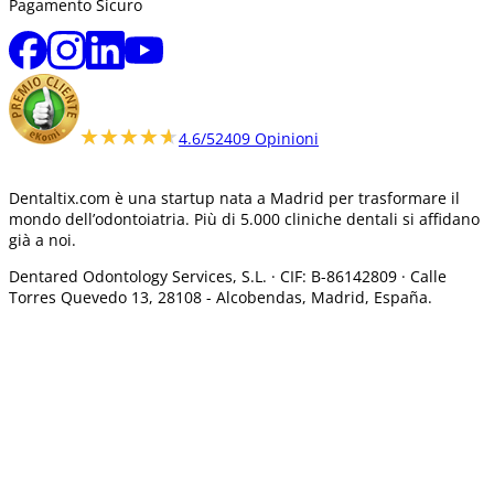
Pagamento Sicuro
★★★★★
★★★★★
4.6/5
2409 Opinioni
Dentaltix.com è una startup nata a Madrid per trasformare il
mondo dell’odontoiatria. Più di 5.000 cliniche dentali si affidano
già a noi.
Dentared Odontology Services, S.L. ·
CIF: B-86142809 · Calle
Torres Quevedo 13, 28108 -
Alcobendas, Madrid, España.