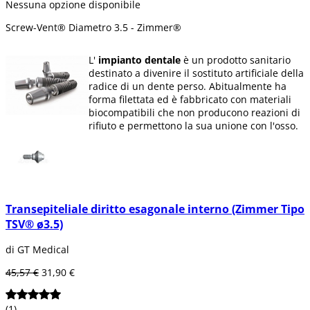
Nessuna opzione disponibile
Screw-Vent® Diametro 3.5 - Zimmer®
L'
impianto dentale
è un prodotto sanitario
destinato a divenire il sostituto artificiale della
radice di un dente perso. Abitualmente ha
forma filettata ed è fabbricato con materiali
biocompatibili che non producono reazioni di
rifiuto e permettono la sua unione con l'osso.
La superficie dell'
impianto
può presentare
diverse consistenze e rivestimenti, utilizzati
abitualmente per aumentare il suo
attaccamento all'osso (osteointegrazione se è
in titanio e biointegrazione se si tratta di
materiale ceramico).
Transepiteliale diritto esagonale interno (Zimmer Tipo
TSV® ø3.5)
Sostituendo i denti persi con gli
impianti
, si
conserva una maggior quantità di osso
di GT Medical
alveolare, poichè questa si riassorbe al
momento che non ricevere alcun tipo di
45,57 €
31,90 €
stimolo.
Che cos'è un impianto dentale?
(1)