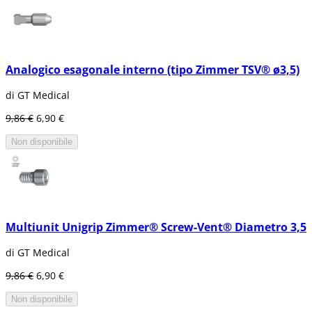
integrarsi a poco a poco e, per questo, non
sono molto usati.
Implanti dentali laminati
Questi impianti non danno risultati molto
Analogico esagonale interno (tipo Zimmer TSV® ø3,5)
buoni quando si sostituisce un incisivo
centrale al livello del maxillo-facciale
di GT Medical
superiore, o quando l'osso è molto doppio e
profondo. I dentisti non raccomandano il suo
9,86 €
6,90 €
nel caso in cui la perdita del dente sia totale.
Non disponibile
Multiunit Unigrip Zimmer® Screw-Vent® Diametro 3,5
di GT Medical
9,86 €
6,90 €
Non disponibile