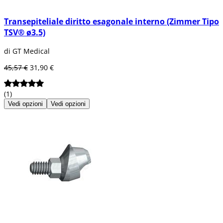
Transepiteliale diritto esagonale interno (Zimmer Tipo
TSV® ø3.5)
di GT Medical
45,57 €
31,90 €
(1)
Vedi opzioni
Vedi opzioni