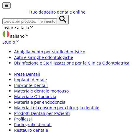
☰
Il tuo deposito dentale online
Inviare a
Italia
Italiano
Studio
Abbigliamento per studio dentistico
Aghi e siringhe odontologiche
Disinfezione e Sterilizzazzione per la Clinica Odontoiatrica
Frese Dentali
Impianti dentale
Impronte Dentali
Materiale dentale monouso
Materiale Ortodonzia
Materiale per endodonzia
Materiali di consumo per chirurgia dentale
Prodotti Dentali per Pazienti
Profilassi
Radiografie dentali
Restauro dentale