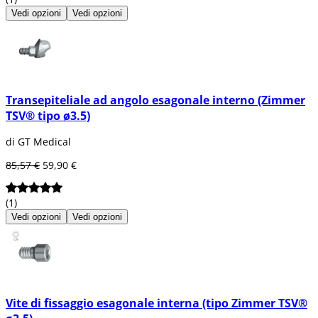
Un impianto dentale è un elemento
Vedi opzioni
Vedi opzioni
progettato per sostituire la radice che manca
e mantenere il dente artificiale al suo posto.
Gli impianti dentali imitano la natura. Sono
progettati per agganciarsi saldamente alla
mandibola e mantenere il dente al suo posto.
Un impianto è un piccolo pezzo fatto di
Transepiteliale ad angolo esagonale interno (Zimmer
titanio, di lega o di ceramica. Generalmente, il
corpo umano ben tollera questi materiali. È
TSV® tipo ø3.5)
stato dimostrato che anche il titanio si integra
bene all'osso umano.
di GT Medical
Collocazione dell'impianto dentale:
85,57 €
59,90 €
L'impianto dentale si inserisce
chirurgicamente con anestesia locale. Una
(1)
volta terminata la cicatrizzazione, la radice
artificiale agisce come base per la parte
Vedi opzioni
Vedi opzioni
superiore visibile del dente.
L'impianto dentale può essere utilizzato per
sostituire un singolo dente, più di un dente, o
tutti i denti.
Vite di fissaggio esagonale interna (tipo Zimmer TSV®
Tipi di impianti