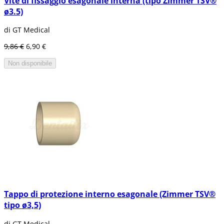
Vite di fissaggio esagonale interna (tipo Zimmer TSV®
ø3.5)
di GT Medical
9,86 €
6,90 €
Non disponibile
Tappo di protezione interno esagonale (Zimmer TSV®
tipo ø3,5)
di GT Medical