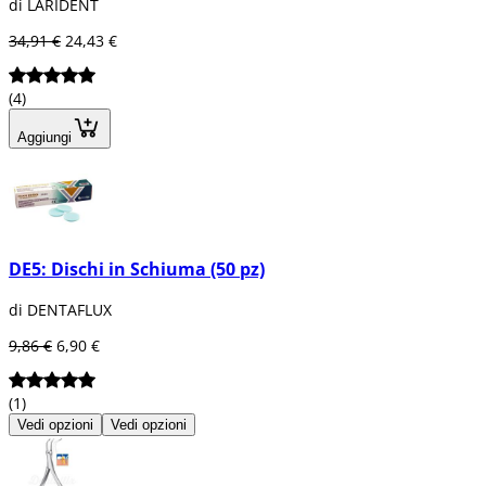
di LARIDENT
34,91 €
24,43 €
(4)
Aggiungi
DE5: Dischi in Schiuma (50 pz)
di DENTAFLUX
9,86 €
6,90 €
(1)
Vedi opzioni
Vedi opzioni