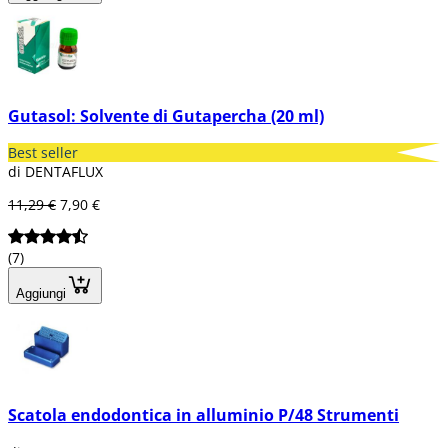
Gutasol: Solvente di Gutapercha (20 ml)
Best seller
di DENTAFLUX
11,29 €
7,90 €
(7)
Aggiungi
Scatola endodontica in alluminio P/48 Strumenti