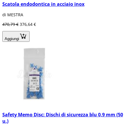
Scatola endodontica in acciaio inox
di MESTRA
470,79 €
376,64 €
Aggiungi
Safety Memo Disc: Dischi di sicurezza blu 0,9 mm (50
u.)