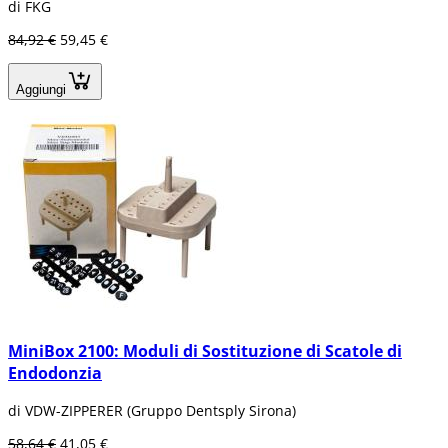
di FKG
84,92 €
59,45 €
Aggiungi
MiniBox 2100: Moduli di Sostituzione di Scatole di
Endodonzia
di VDW-ZIPPERER (Gruppo Dentsply Sirona)
58,64 €
41,05 €