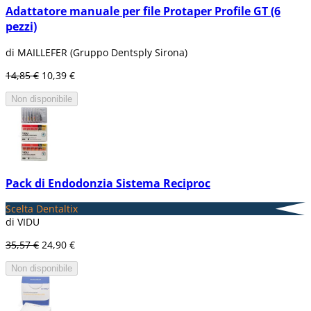
Adattatore manuale per file Protaper Profile GT (6
pezzi)
di MAILLEFER (Gruppo Dentsply Sirona)
14,85 €
10,39 €
Non disponibile
Pack di Endodonzia Sistema Reciproc
Scelta Dentaltix
di VIDU
35,57 €
24,90 €
Non disponibile