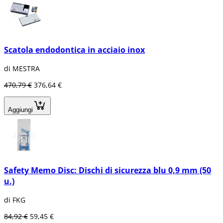
Scatola endodontica in acciaio inox
di MESTRA
470,79 €
376,64 €
Aggiungi
Safety Memo Disc: Dischi di sicurezza blu 0,9 mm (50
u.)
di FKG
84,92 €
59,45 €