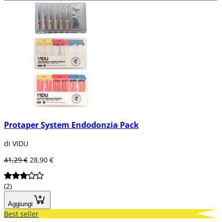
Protaper System Endodonzia Pack
di VIDU
41,29 €
28,90 €
(2)
Aggiungi
Best seller