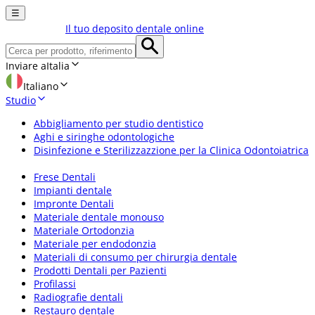
☰
Il tuo deposito dentale online
Inviare a
Italia
Italiano
Studio
Abbigliamento per studio dentistico
Aghi e siringhe odontologiche
Disinfezione e Sterilizzazzione per la Clinica Odontoiatrica
Frese Dentali
Impianti dentale
Impronte Dentali
Materiale dentale monouso
Materiale Ortodonzia
Materiale per endodonzia
Materiali di consumo per chirurgia dentale
Prodotti Dentali per Pazienti
Profilassi
Radiografie dentali
Restauro dentale