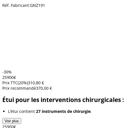
Réf. Fabricant:
GNZ191
-30%
259
00
€
Prix TTC
(
20
%)
310,80 €
Prix recommandé
370,00 €
Étui pour les interventions chirurgicales :
L’étui contient
27 instruments de chirurgie
.
Voir plus
259
00
€