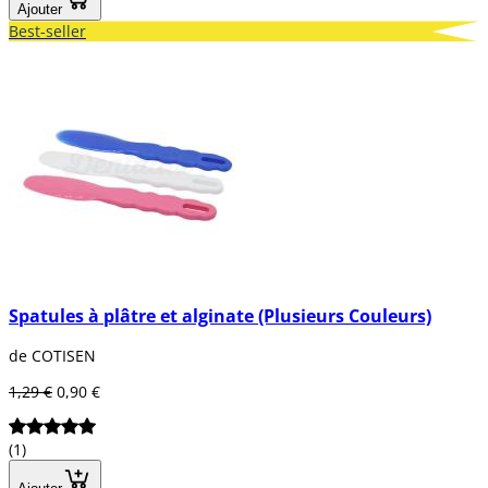
Ajouter
Best-seller
Spatules à plâtre et alginate (Plusieurs Couleurs)
de COTISEN
1,29 €
0,90 €
(1)