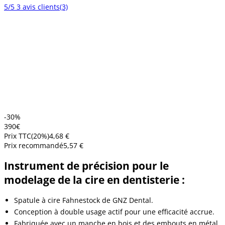
5/5
3 avis clients
(3)
-30%
3
90
€
Prix TTC
(
20
%)
4,68 €
Prix recommandé
5,57 €
Instrument de précision pour le
modelage de la cire en dentisterie :
Spatule à cire Fahnestock de GNZ Dental.
Conception à double usage actif pour une efficacité accrue.
Fabriquée avec un manche en bois et des embouts en métal.