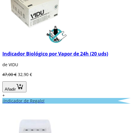
Indicador Biológico por Vapor de 24h (20 uds)
de VIDU
47,00 €
32,90 €
Añadir
+
¡Indicador de Regalo!