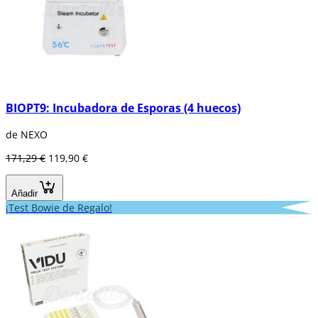
BIOPT9: Incubadora de Esporas (4 huecos)
de NEXO
171,29 €
119,90 €
Añadir
¡Test Bowie de Regalo!