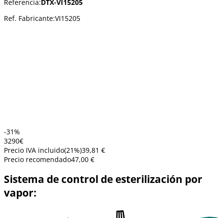
Referencia:
DTX-VI15205
Ref. Fabricante:
VI15205
-31%
32
90
€
Precio IVA incluido
(
21
%)
39,81 €
Precio recomendado
47,00 €
Sistema de control de esterilización por
vapor: