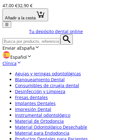
47,00 €
32,90 €
Añadir a la cesta
☰
Tu depósito dental online
Enviar a
España
Español
Clínica
Agujas y jeringas odontológicas
Blanqueamiento Dental
Consumibles de cirugía dental
Desinfección y Limpieza
Fresas dentales
Implantes Dentales
Impresión Dental
Instrumental odontológico
Material de Ortodoncia
Material Odontológico Desechable
Material para Endodoncia
Productos Dentales para Pacientes