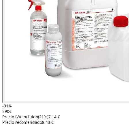
-31%
5
90
€
Precio IVA incluido
(
21
%)
7,14 €
Precio recomendado
8,43 €