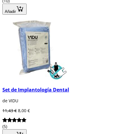
(10)
Añadir
Set de Implantología Dental
de VIDU
11,43 €
8,00 €
(5)