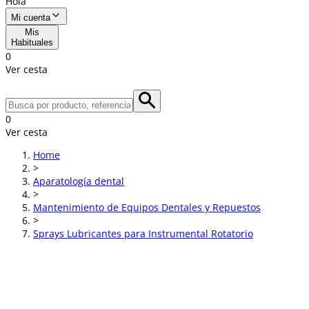
Hola
Mi cuenta
Mis
Habituales
0
Ver cesta
0
Ver cesta
Home
>
Aparatología dental
>
Mantenimiento de Equipos Dentales y Repuestos
>
Sprays Lubricantes para Instrumental Rotatorio