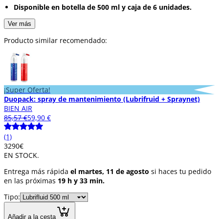
Disponible en botella de 500 ml y caja de 6 unidades.
Ver más
Producto similar recomendado:
¡Super Oferta!
Duopack: spray de mantenimiento (Lubrifruid + Spraynet)
BIEN AIR
85,57 €
59,90 €
(1)
32
90
€
EN STOCK.
Entrega más rápida
el martes, 11 de agosto
si haces tu pedido
en las próximas
19 h y 33 min.
Tipo:
Añadir a la cesta