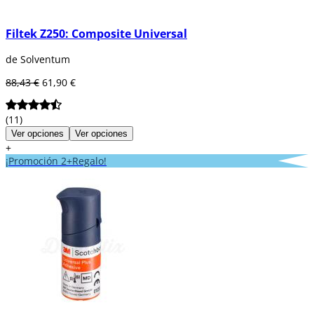
Filtek Z250: Composite Universal
de Solventum
88,43 €
61,90 €
(11)
Ver opciones
Ver opciones
+
¡Promoción 2+Regalo!